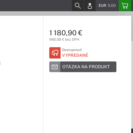
EUR
0,00
1 180,90 €
960,08 € bez DPH
Dostupnosť:
VYPREDANÉ
C
OTÁZKA NA PRODUKT