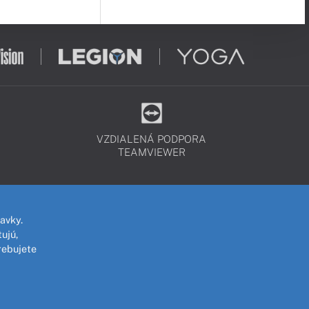
VZDIALENÁ PODPORA
TEAMVIEWER
avky.
ujú,
rebujete