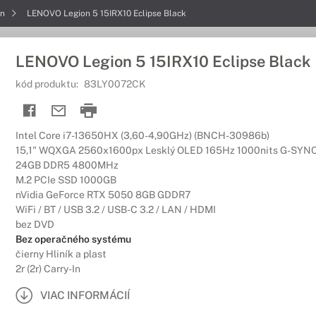
on
LENOVO Legion 5 15IRX10 Eclipse Black
LENOVO Legion 5 15IRX10 Eclipse Black
kód produktu:
83LY0072CK
Intel Core i7-13650HX (3,60-4,90GHz) (BNCH-30986b)
15,1" WQXGA 2560x1600px Lesklý OLED 165Hz 1000nits G-SYN
24GB DDR5 4800MHz
M.2 PCIe SSD 1000GB
nVidia GeForce RTX 5050 8GB GDDR7
WiFi / BT / USB 3.2 / USB-C 3.2 / LAN / HDMI
bez DVD
Bez operačného systému
čierny Hliník a plast
2r (2r) Carry-In
VIAC INFORMÁCIÍ