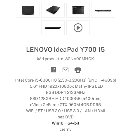
LENOVO IdeaPad Y700 15
kód produktu:
80NV00MHCK
Intel Core i5-6300HQ (2,30-3,20GHz) (BNCH-4689b)
15,6" FHD 1920x1080px Matný IPS LED
8GB DDR4 2133MHz
SSD 128GB + HDD 1000GB (5400rpm)
nVidia GeForce GTX 960M 4GB DDR5
WiFi / BT / USB 2.0 / USB 3.0 / LAN / HDMI
bez DVD
Win10H 64-bit
čierny