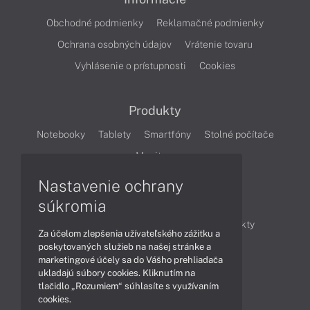
Obchodné podmienky
Reklamačné podmienky
Ochrana osobných údajov
Vrátenie tovaru
Vyhlásenie o prístupnosti
Cookies
Produkty
Notebooky
Tablety
Smartfóny
Stolné počítače
Monitory
Nastavenie ochrany
Články
súkromia
Obchodné informácie
Novinky
Produkty
Za účelom zlepšenia užívateľského zážitku a
Technológie
Videá
poskytovaných služieb na našej stránke a
marketingové účely sa do Vášho prehliadača
ukladajú súbory cookies. Kliknutím na
tlačidlo „Rozumiem“ súhlasíte s využívaním
Obsah
cookies.