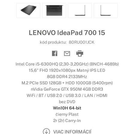
LENOVO IdeaPad 700 15
kód produktu:
80RU001JCK
Intel Core i5-6300HQ (2,30-3,20GHz) (BNCH-4689b)
15,6" FHD 1920x1080px Matný IPS LED
8GB DDR4 2133MHz
M.2 PCIe SSD 128GB + HDD 1000GB (5400rpm)
nVidia GeForce GTX 950M 4GB DDR3
WiFi / BT / USB 2.0 / USB 3.0 / LAN / HDMI
bez DVD
Win10H 64-bit
čierny Plast
2r (2r) Carry-In
VIAC INFORMÁCIÍ