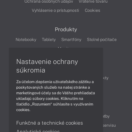
Ochrana osobných údajov
Vrátenie tovaru
Vyhlásenie o prístupnosti
Cookies
Produkty
Notebooky
Tablety
Smartfóny
Stolné počítače
Monitory
Nastavenie ochrany
Články
súkromia
Obchodné informácie
Novinky
Produkty
Za účelom zlepšenia užívateľského zážitku a
Technológie
Videá
poskytovaných služieb na našej stránke a
marketingové účely sa do Vášho prehliadača
ukladajú súbory cookies. Kliknutím na
tlačidlo „Rozumiem“ súhlasíte s využívaním
Obsah
cookies.
Ako nakupovať
Možnosti doručenia a platby
Funkčné a technické cookies
Podpora a servis
Servisné služby
Cenník servisu
Analytické cookies