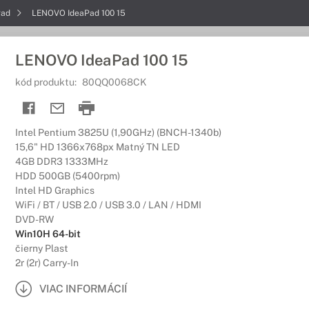
Pad
LENOVO IdeaPad 100 15
LENOVO IdeaPad 100 15
kód produktu:
80QQ0068CK
Intel Pentium 3825U (1,90GHz) (BNCH-1340b)
15,6" HD 1366x768px Matný TN LED
4GB DDR3 1333MHz
HDD 500GB (5400rpm)
Intel HD Graphics
WiFi / BT / USB 2.0 / USB 3.0 / LAN / HDMI
DVD-RW
Win10H 64-bit
čierny Plast
2r (2r) Carry-In
VIAC INFORMÁCIÍ