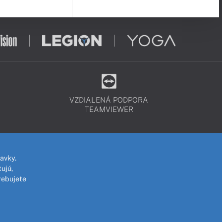
VZDIALENÁ PODPORA
TEAMVIEWER
avky.
ujú,
rebujete