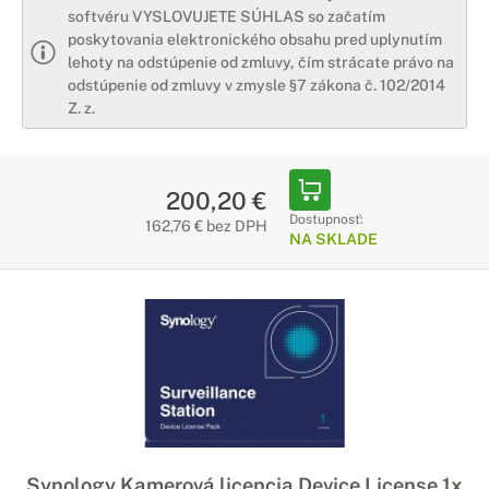
softvéru VYSLOVUJETE SÚHLAS so začatím
poskytovania elektronického obsahu pred uplynutím
lehoty na odstúpenie od zmluvy, čím strácate právo na
odstúpenie od zmluvy v zmysle §7 zákona č. 102/2014
Z. z.
200,20 €
Dostupnosť:
162,76 € bez DPH
NA SKLADE
Synology Kamerová licencia Device License 1x