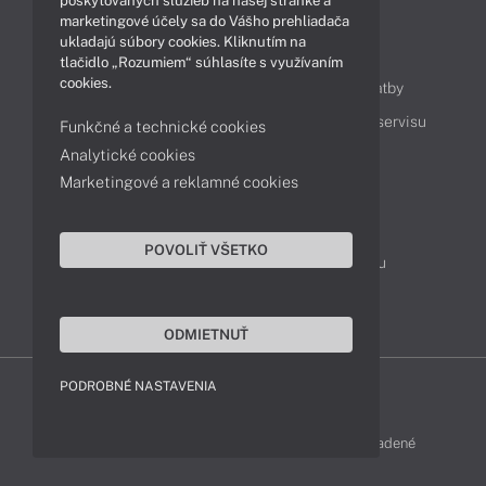
poskytovaných služieb na našej stránke a
marketingové účely sa do Vášho prehliadača
ukladajú súbory cookies. Kliknutím na
Obsah
tlačidlo „Rozumiem“ súhlasíte s využívaním
cookies.
Ako nakupovať
Možnosti doručenia a platby
Podpora a servis
Servisné služby
Cenník servisu
Funkčné a technické cookies
Analytické cookies
Marketingové a reklamné cookies
Kontakty
043 4224 771
Obchodné oddelenie
POVOLIŤ VŠETKO
Servisné oddelenie
Reklamácia tovaru
TeamViewer (vzdialená podpora)
ODMIETNUŤ
PODROBNÉ NASTAVENIA
LENOVO-SHOP © 2013 - 2026 Všetky práva vyhradené