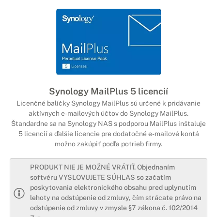
Synology MailPlus 5 licencií
Licenčné balíčky Synology MailPlus sú určené k pridávanie
aktívnych e-mailových účtov do Synology MailPlus.
Štandardne sa na Synology NAS s podporou MailPlus inštaluje
5 licencií a ďalšie licencie pre dodatočné e-mailové kontá
možno zakúpiť podľa potrieb firmy.
PRODUKT NIE JE MOŽNÉ VRÁTIŤ. Objednaním
softvéru VYSLOVUJETE SÚHLAS so začatím
poskytovania elektronického obsahu pred uplynutím
lehoty na odstúpenie od zmluvy, čím strácate právo na
odstúpenie od zmluvy v zmysle §7 zákona č. 102/2014