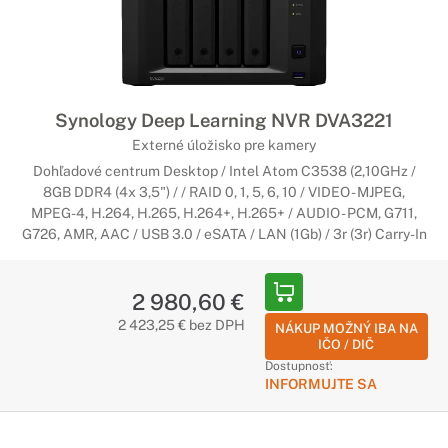
Synology Deep Learning NVR DVA3221
Externé úložisko pre kamery
Dohľadové centrum Desktop / Intel Atom C3538 (2,10GHz /
8GB DDR4 (4x 3,5") / / RAID 0, 1, 5, 6, 10 / VIDEO - MJPEG,
MPEG-4, H.264, H.265, H.264+, H.265+ / AUDIO - PCM, G711,
G726, AMR, AAC / USB 3.0 / eSATA / LAN (1Gb) / 3r (3r) Carry-In
2 980,60 €
2 423,25 € bez DPH
NÁKUP MOŽNÝ IBA NA
IČO / DIČ
Dostupnosť:
INFORMUJTE SA