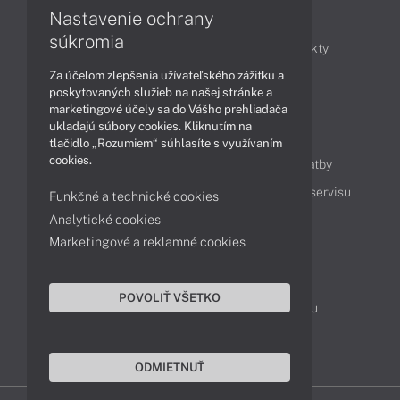
Nastavenie ochrany
Články
súkromia
Obchodné informácie
Novinky
Produkty
Za účelom zlepšenia užívateľského zážitku a
Technológie
Videá
poskytovaných služieb na našej stránke a
marketingové účely sa do Vášho prehliadača
ukladajú súbory cookies. Kliknutím na
Obsah
tlačidlo „Rozumiem“ súhlasíte s využívaním
cookies.
Ako nakupovať
Možnosti doručenia a platby
Podpora a servis
Servisné služby
Cenník servisu
Funkčné a technické cookies
Analytické cookies
Marketingové a reklamné cookies
Kontakty
043 4224 771
Obchodné oddelenie
POVOLIŤ VŠETKO
Servisné oddelenie
Reklamácia tovaru
TeamViewer (vzdialená podpora)
ODMIETNUŤ