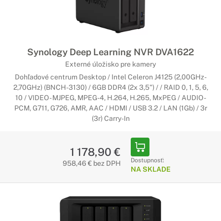
Synology Deep Learning NVR DVA1622
Externé úložisko pre kamery
Dohľadové centrum Desktop / Intel Celeron J4125 (2,00GHz-
2,70GHz) (BNCH-3130) / 6GB DDR4 (2x 3,5") / / RAID 0, 1, 5, 6,
10 / VIDEO - MJPEG, MPEG-4, H.264, H.265, MxPEG / AUDIO -
PCM, G711, G726, AMR, AAC / HDMI / USB 3.2 / LAN (1Gb) / 3r
(3r) Carry-In
1 178,90 €
Dostupnosť:
958,46 € bez DPH
NA SKLADE