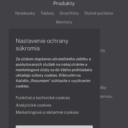
Produkty
Notebooky
Tablety
Smartfóny
Stolné počítače
Monitory
Nastavenie ochrany
Články
súkromia
Obchodné informácie
Novinky
Produkty
Za účelom zlepšenia užívateľského zážitku a
Technológie
Videá
poskytovaných služieb na našej stránke a
marketingové účely sa do Vášho prehliadača
ukladajú súbory cookies. Kliknutím na
Obsah
tlačidlo „Rozumiem“ súhlasíte s využívaním
cookies.
Ako nakupovať
Možnosti doručenia a platby
Podpora a servis
Servisné služby
Cenník servisu
Funkčné a technické cookies
Analytické cookies
Marketingové a reklamné cookies
Kontakty
043 4224 771
Obchodné oddelenie