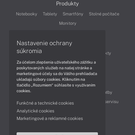
Produkty
Notebooky
Tablety
Smartfóny
Stolné počítače
Monitory
Nastavenie ochrany
Články
súkromia
Obchodné informácie
Novinky
Produkty
Za účelom zlepšenia užívateľského zážitku a
Technológie
Videá
poskytovaných služieb na našej stránke a
marketingové účely sa do Vášho prehliadača
ukladajú súbory cookies. Kliknutím na
Obsah
tlačidlo „Rozumiem“ súhlasíte s využívaním
cookies.
Ako nakupovať
Možnosti doručenia a platby
Podpora a servis
Servisné služby
Cenník servisu
Funkčné a technické cookies
Analytické cookies
Marketingové a reklamné cookies
Kontakty
043 4224 771
Obchodné oddelenie