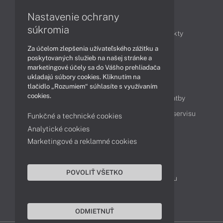
Nastavenie ochrany
Články
súkromia
Obchodné informácie
Novinky
Produkty
Za účelom zlepšenia užívateľského zážitku a
Technológie
Videá
poskytovaných služieb na našej stránke a
marketingové účely sa do Vášho prehliadača
ukladajú súbory cookies. Kliknutím na
Obsah
tlačidlo „Rozumiem“ súhlasíte s využívaním
cookies.
Ako nakupovať
Možnosti doručenia a platby
Podpora a servis
Servisné služby
Cenník servisu
Funkčné a technické cookies
Analytické cookies
Marketingové a reklamné cookies
Kontakty
043 4224 771
Obchodné oddelenie
POVOLIŤ VŠETKO
Servisné oddelenie
Reklamácia tovaru
TeamViewer (vzdialená podpora)
ODMIETNUŤ