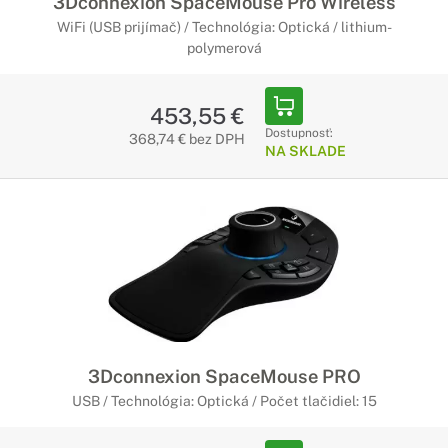
3Dconnexion SpaceMouse Pro Wireless
WiFi (USB prijímač) / Technológia: Optická / lithium-
polymerová
453,55 €
Dostupnosť:
368,74 € bez DPH
NA SKLADE
3Dconnexion SpaceMouse PRO
USB / Technológia: Optická / Počet tlačidiel: 15