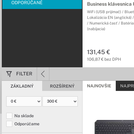
ODPORÚČANÉ
Business klávesnica
WiFi (USB prijímač) / Blue
Lokalizácia EN (anglická) 
/ Numerická časť / Batéri
(nabíjacia)
131,45 €
106,87 € bez DPH
FILTER
NAJNOVŠIE
NAJPR
ZÁKLADNÝ
ROZŠÍRENÝ
Na sklade
Odporúčame