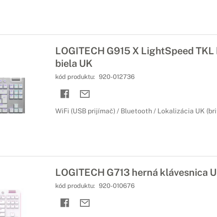
LOGITECH G915 X LightSpeed TKL h
biela UK
kód produktu:
920-012736
WiFi (USB prijímač) / Bluetooth / Lokalizácia UK (br
LOGITECH G713 herná klávesnica 
kód produktu:
920-010676