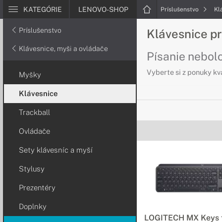
KATEGÓRIE
LENOVO-SHOP
Príslušenstvo
Kl
Príslušenstvo
Klávesnice p
Klávesnice, myši a ovládače
Písanie nebolo
Vyberte si z ponuky kv
Myšky
Klávesnice
Trackball
Ovládače
Sety klávesníc a myší
Stylusy
Prezentéry
Doplnky
LOGITECH MX Keys 