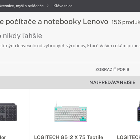
ávesnice, myši a ovládače
Klávesnice
re počítače a notebooky Lenovo
156 produ
 nikdy ľahšie
alitných klávesníc od vybraných výrobcov, ktoré Vašim rukám prines
ZOBRAZIŤ POPIS
NAJPREDÁVANEJŠIE
for
LOGITECH G512 X 75 Tactile
LOGITECH