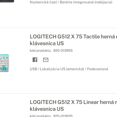
Numerická časť / Batéria Integrovaná (nabíjacia)
LOGITECH G512 X 75 Tactile herná
klávesnica US
kód produktu:
920-013955
USB / Lokalizácia US (americká) / Podsvietená
LOGITECH G512 X 75 Linear herná
klávesnica US
kód produktu:
920-013935