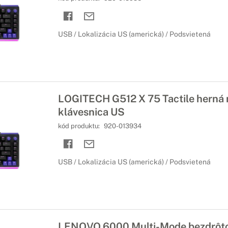
USB / Lokalizácia US (americká) / Podsvietená
LOGITECH G512 X 75 Tactile herná
klávesnica US
kód produktu:
920-013934
USB / Lokalizácia US (americká) / Podsvietená
LENOVO 6000 Multi-Mode bezdrôto