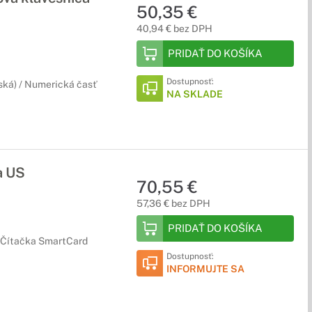
50,35 €
40,94 € bez DPH
PRIDAŤ DO KOŠÍKA
Dostupnosť:
eská) / Numerická časť
NA SKLADE
a US
70,55 €
57,36 € bez DPH
PRIDAŤ DO KOŠÍKA
/ Čítačka SmartCard
Dostupnosť:
INFORMUJTE SA