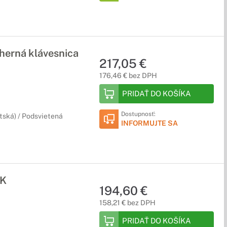
erná klávesnica
217,05 €
176,46 € bez DPH
PRIDAŤ DO KOŠÍKA
Dostupnosť:
itská) / Podsvietená
INFORMUJTE SA
UK
194,60 €
158,21 € bez DPH
PRIDAŤ DO KOŠÍKA