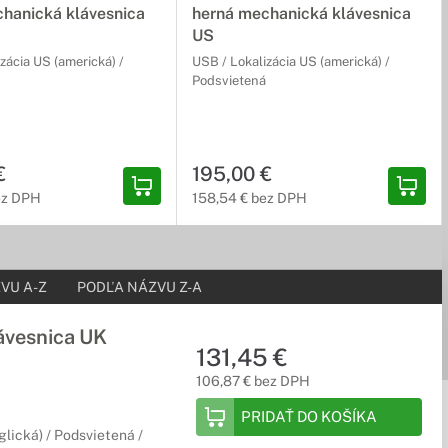
hanická klávesnica
herná mechanická klávesnica
US
zácia US (americká) /
USB / Lokalizácia US (americká) /
Podsvietená
€
195,00 €
ez DPH
158,54 € bez DPH
VU A-Z
PODĽA NÁZVU Z-A
ávesnica UK
131,45 €
106,87 € bez DPH
PRIDAŤ DO KOŠÍKA
glická) / Podsvietená /