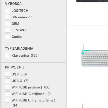
VÝROBCA
LOGITECH
3Dconnexion
OEM
LENOVO
Genius
TYP ZARIADENIA
Klávesnica
(156)
PRIPOJENIE
USB
(66)
USB-C
(7)
WiFi (USB prijímač)
(50)
WiFi (USB-C prijímač)
(2)
WiFi (USB Unifying prijímač)
(14)