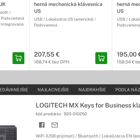
 UK
herná mechanická klávesnica
herná mec
US
US
tooth /
/ Podsvietená
USB / Lokalizácia US (americká) /
USB / Lokali
a Integrovaná
Podsvietená
Podsvietená
207,55 €
195,00 
168,74 € bez DPH
158,54 € b
EDÁVANEJŠIE
NAJLACNEJŠIE
NAJDRAHŠIE
PODĽA NÁZ
LOGITECH MX Keys for Business kl
kód produktu:
920-010250
WiFi (USB prijímač) / Bluetooth / Lokalizácia EN (an