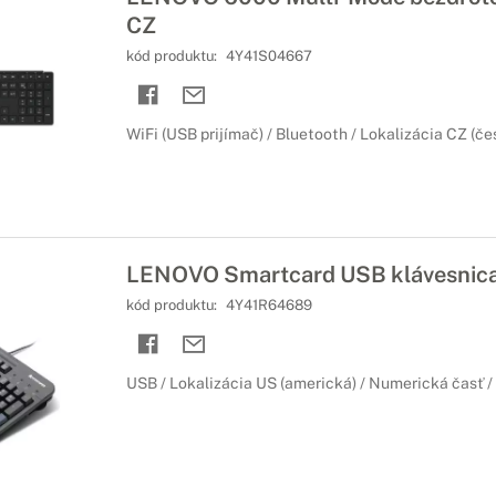
CZ
kód produktu:
4Y41S04667
WiFi (USB prijímač) / Bluetooth / Lokalizácia CZ (č
LENOVO Smartcard USB klávesnic
kód produktu:
4Y41R64689
USB / Lokalizácia US (americká) / Numerická časť 