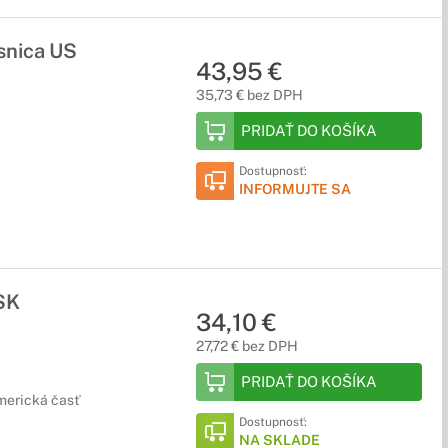
snica US
43,95 €
35,73 € bez DPH
PRIDAŤ DO KOŠÍKA
Dostupnosť:
INFORMUJTE SA
SK
34,10 €
27,72 € bez DPH
PRIDAŤ DO KOŠÍKA
merická časť
Dostupnosť:
NA SKLADE