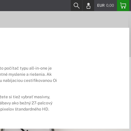
EUR
0,00
o počítač typu all-in-one je
tné myslenie a riešenia. Ak
u nabíjaciou cestifikovanou Oi
ete si tiež vybrať masívny,
zábavy ako bežný 27-palcový
m pixelov štandardného HD.