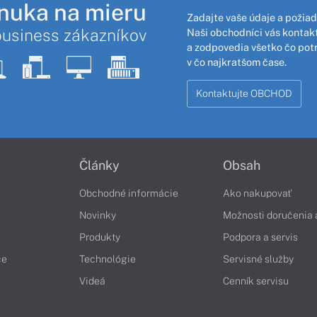
nuka na mieru
Zadajte vaše údaje a požiad
business zákazníkov
Naši obchodníci vás kontakt
a zodpovedia všetko čo pot
v čo najkratšom čase.
Kontaktujte OBCHOD
Články
Obsah
Obchodné informácie
Ako nakupovať
Novinky
Možnosti doručenia 
Produkty
Podpora a servis
če
Technológie
Servisné služby
Videá
Cenník servisu