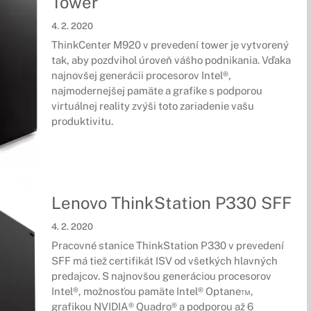
Tower
4. 2. 2020
ThinkCenter M920 v prevedení tower je vytvorený
tak, aby pozdvihol úroveň vášho podnikania. Vďaka
najnovšej generácii procesorov Intel®,
najmodernejšej pamäte a grafike s podporou
virtuálnej reality zvýši toto zariadenie vašu
produktivitu.
Lenovo ThinkStation P330 SFF
4. 2. 2020
Pracovné stanice ThinkStation P330 v prevedení
SFF má tiež certifikát ISV od všetkých hlavných
predajcov. S najnovšou generáciou procesorov
Intel®, možnosťou pamäte Intel® Optane™,
grafikou NVIDIA® Quadro® a podporou až 6