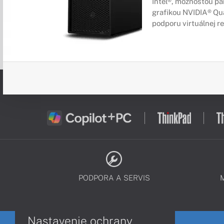
Intel®, možnosťou p
grafikou NVIDIA® Qua
podporu virtuálnej rea
PODPORA A SERVIS
Nastavenie ochrany