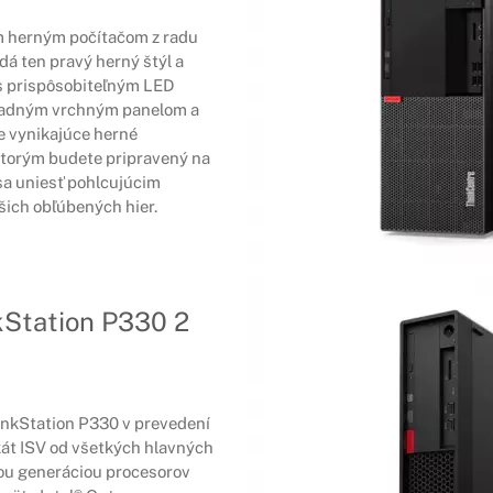
 herným počítačom z radu
dá ten pravý herný štýl a
s prispôsobiteľným LED
ľadným vrchným panelom a
 vynikajúce herné
torým budete pripravený na
sa uniesť pohlcujúcim
šich obľúbených hier.
kStation P330 2
inkStation P330 v prevedení
ikát ISV od všetkých hlavných
ou generáciou procesorov