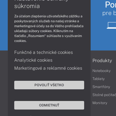
Po
súkromia
pre 
Za účelom zlepšenia užívateľského zážitku a
poskytovaných služieb na našej stránke a
marketingové účely sa do Vášho prehliadača
ukladajú súbory cookies. Kliknutím na
tlačidlo „Rozumiem“ súhlasíte s využívaním
cookies.
Funkčné a technické cookies
Analytické cookies
Informácie
Produkty
Marketingové a reklamné cookies
Obchodné podmienky
Notebooky
Reklamačné podmienky
Tablety
POVOLIŤ VŠETKO
Ochrana osobných údajov
Smartfóny
Vrátenie tovaru
Stolné počíta
Vyhlásenie o prístupnosti
Monitory
ODMIETNUŤ
Cookies