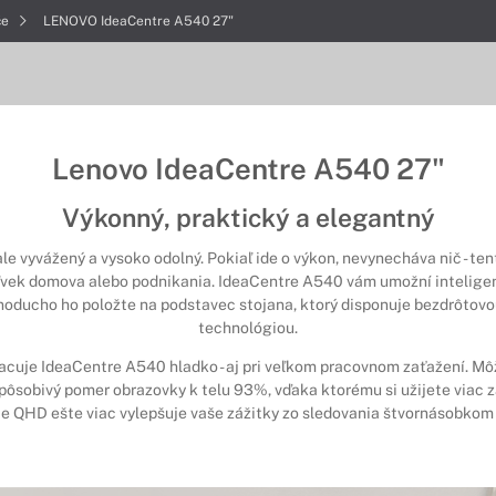
če
LENOVO IdeaCentre A540 27"
Lenovo IdeaCentre A540 27"
Výkonný, praktický a elegantný
 vyvážený a vysoko odolný. Pokiaľ ide o výkon, nevynecháva nič - tent
vek domova alebo podnikania. IdeaCentre A540 vám umožní inteligen
dnoducho ho položte na podstavec stojana, ktorý disponuje bezdrôtovo
technológiou.
acuje IdeaCentre A540 hladko - aj pri veľkom pracovnom zaťažení. Môž
 pôsobivý pomer obrazovky k telu 93%, vďaka ktorému si užijete viac 
šenie QHD ešte viac vylepšuje vaše zážitky zo sledovania štvornásobko