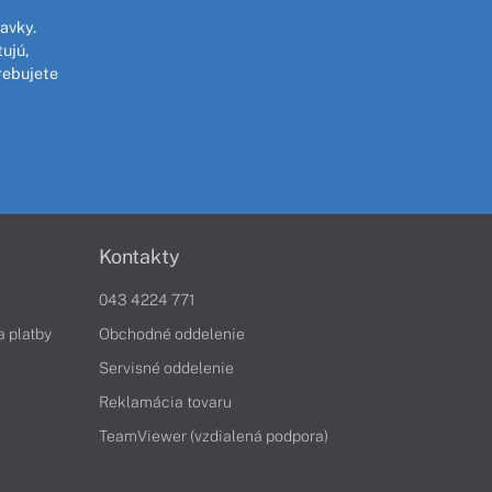
avky.
ujú,
rebujete
Kontakty
043 4224 771
a platby
Obchodné oddelenie
Servisné oddelenie
Reklamácia tovaru
TeamViewer (vzdialená podpora)