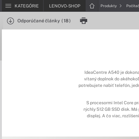
KATEGÓRIE
LENOVO-SHOP
Produkty
Počíta
Odporúčané články
(
18
)
IdeaCentre A540 je dokonale
vítaný doplnok do akéhokoľ
potrebujete nabiť telefón, je
S procesormi Intel Core pr
rýchly 512 GB SSD disk. Má
displej. A čo viac, rozlí