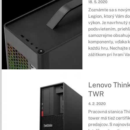
18. 5. 2020
Zoznámte sa s novým
Legion, ktorý Vám do
výkon. Je navrhnutý 
podsvietením, prieh
samozrejme obsahuje
komponenty, vďaka k
každú hru. Nechajte 
zážitkom pri hraní Va
Lenovo Thin
TWR
4. 2. 2020
Pracovná stanica Th
tower má tiež certif
predajcov. S najnovš