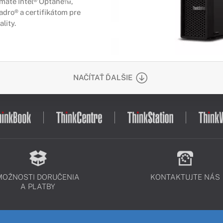
amäte Intel® Optane™,
dro® a certifikátom pre
lity.
NAČÍTAŤ ĎALŠIE
MOŽNOSTI DORUČENIA
KONTAKTUJTE NÁS
A PLATBY