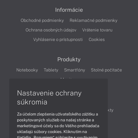
Informácie
Obchodné podmienky
Reklamačné podmienky
Ochrana osobných údajov
Vrátenie tovaru
Vyhlásenie o prístupnosti
Cookies
Produkty
Notebooky
Tablety
Smartfóny
Stolné počítače
Monitory
Nastavenie ochrany
Články
súkromia
Obchodné informácie
Novinky
Produkty
Za účelom zlepšenia užívateľského zážitku a
Technológie
Videá
poskytovaných služieb na našej stránke a
marketingové účely sa do Vášho prehliadača
ukladajú súbory cookies. Kliknutím na
tlačidlo „Rozumiem“ súhlasíte s využívaním