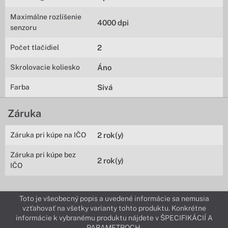
Maximálne rozlíšenie
4000 dpi
senzoru
Počet tlačidiel
2
Skrolovacie koliesko
Áno
Farba
Sivá
Záruka
Záruka pri kúpe na IČO
2 rok(y)
Záruka pri kúpe bez
2 rok(y)
IČO
Toto je všeobecný popis a uvedené informácie sa nemusia
vzťahovať na všetky varianty tohto produktu. Konkrétne
informácie k vybranému produktu nájdete v ŠPECIFIKÁCIÍ A
PARAMETROCH.