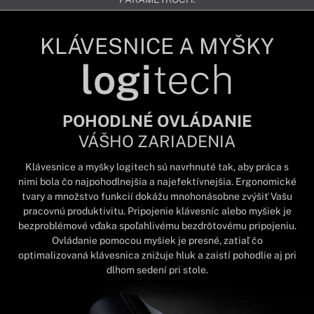
KLÁVESNICE A MYŠKY
logi
tech
POHODLNÉ OVLÁDANIE
VÁŠHO ZARIADENIA
Klávesnice a myšky logitech sú navrhnuté tak, aby práca s
nimi bola čo najpohodlnejšia a najefektívnejšia. Ergonomické
tvary a množstvo funkcií dokážu mnohonásobne zvýšiť Vašu
pracovnú produktivitu. Pripojenie klávesníc alebo myšiek je
bezproblémové vďaka spoľahlivému bezdrôtovému pripojeniu.
Ovládanie pomocou myšiek je presné, zatiaľ čo
optimalizovaná klávesnica znižuje hluk a zaistí pohodlie aj pri
dlhom sedení pri stole.