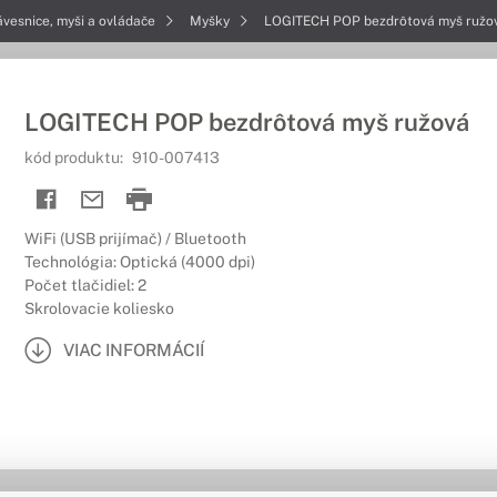
ávesnice, myši a ovládače
Myšky
LOGITECH POP bezdrôtová myš ružo
LOGITECH POP bezdrôtová myš ružová
kód produktu:
910-007413
WiFi (USB prijímač) / Bluetooth
Technológia: Optická (4000 dpi)
Počet tlačidiel: 2
Skrolovacie koliesko
VIAC INFORMÁCIÍ