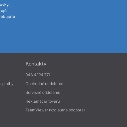
avky.
ujú,
rebujete
Kontakty
043 4224 771
a platby
Obchodné oddelenie
Servisné oddelenie
Reklamácia tovaru
TeamViewer (vzdialená podpora)