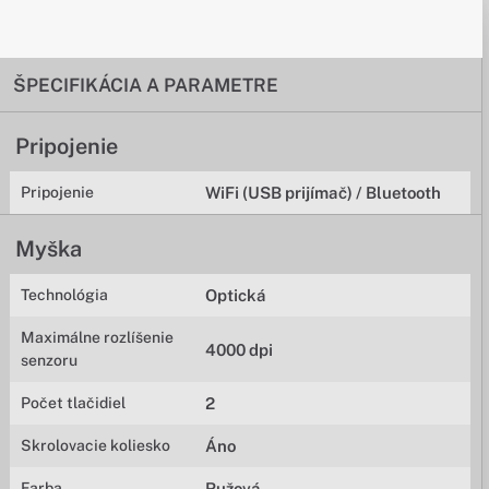
ŠPECIFIKÁCIA A PARAMETRE
Pripojenie
Pripojenie
WiFi (USB prijímač) / Bluetooth
Myška
Technológia
Optická
Maximálne rozlíšenie
4000 dpi
senzoru
Počet tlačidiel
2
Skrolovacie koliesko
Áno
Farba
Ružová