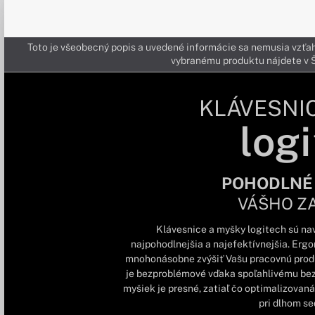
Toto je všeobecný popis a uvedené informácie sa nemusia vzťah
vybranému produktu nájdete 
KLÁVESNI
logi
POHODLNÉ
VÁŠHO Z
Klávesnice a myšky logitech sú nav
najpohodlnejšia a najefektívnejšia. Erg
mnohonásobne zvýšiť Vašu pracovnú produk
je bezproblémové vďaka spoľahlivému be
myšiek je presné, zatiaľ čo optimalizovaná 
pri dlhom sed