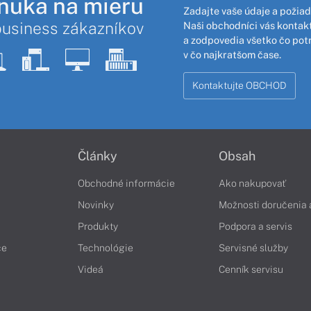
nuka na mieru
Zadajte vaše údaje a požiad
business zákazníkov
Naši obchodníci vás kontakt
a zodpovedia všetko čo pot
v čo najkratšom čase.
Kontaktujte OBCHOD
Články
Obsah
Obchodné informácie
Ako nakupovať
Novinky
Možnosti doručenia 
Produkty
Podpora a servis
če
Technológie
Servisné služby
Videá
Cenník servisu