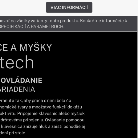
VIAC INFORMÁCIÍ
ovať na všetky varianty tohto produktu. Konkrétne informácie k
v ŠPECIFIKÁCIÍ A PARAMETROCH.
CE A MYŠKY
tech
 OVLÁDANIE
ARIADENIA
rhnuté tak, aby práca s nimi bola čo
onomické tvary a množstvo funkcií dokážu
tivitu. Pripojenie klávesníc alebo myšiek
zdrôtovému pripojeniu. Ovládanie pomocou
klávesnica znižuje hluk a zaistí pohodlie aj
ení pri stole.