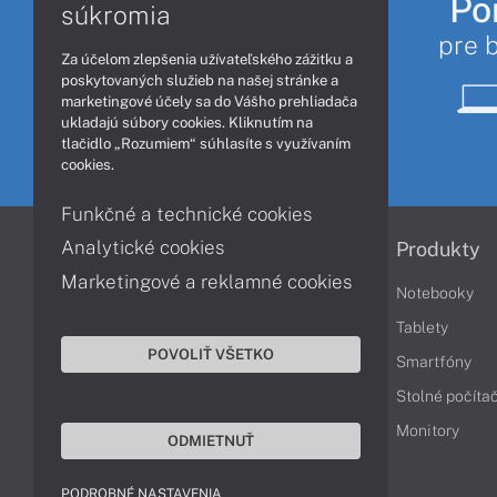
Po
súkromia
pre 
Za účelom zlepšenia užívateľského zážitku a
poskytovaných služieb na našej stránke a
marketingové účely sa do Vášho prehliadača
ukladajú súbory cookies. Kliknutím na
tlačidlo „Rozumiem“ súhlasíte s využívaním
cookies.
Funkčné a technické cookies
Analytické cookies
Informácie
Produkty
Marketingové a reklamné cookies
Obchodné podmienky
Notebooky
Reklamačné podmienky
Tablety
POVOLIŤ VŠETKO
Ochrana osobných údajov
Smartfóny
Vrátenie tovaru
Stolné počíta
Vyhlásenie o prístupnosti
Monitory
ODMIETNUŤ
Cookies
PODROBNÉ NASTAVENIA