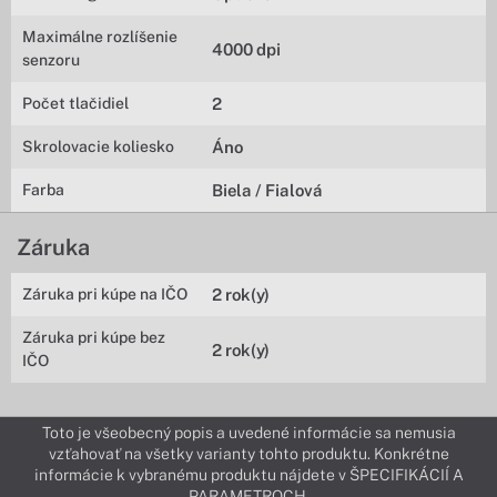
Maximálne rozlíšenie
4000 dpi
senzoru
Počet tlačidiel
2
Skrolovacie koliesko
Áno
Farba
Biela / Fialová
Záruka
Záruka pri kúpe na IČO
2 rok(y)
Záruka pri kúpe bez
2 rok(y)
IČO
Toto je všeobecný popis a uvedené informácie sa nemusia
vzťahovať na všetky varianty tohto produktu. Konkrétne
informácie k vybranému produktu nájdete v ŠPECIFIKÁCIÍ A
PARAMETROCH.