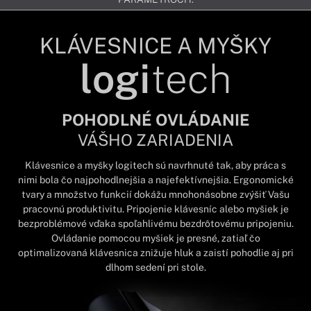
KLÁVESNICE A MYŠKY
logi
tech
POHODLNÉ OVLÁDANIE
VÁŠHO ZARIADENIA
Klávesnice a myšky logitech sú navrhnuté tak, aby práca s
nimi bola čo najpohodlnejšia a najefektívnejšia. Ergonomické
tvary a množstvo funkcií dokážu mnohonásobne zvýšiť Vašu
pracovnú produktivitu. Pripojenie klávesníc alebo myšiek je
bezproblémové vďaka spoľahlivému bezdrôtovému pripojeniu.
Ovládanie pomocou myšiek je presné, zatiaľ čo
optimalizovaná klávesnica znižuje hluk a zaistí pohodlie aj pri
dlhom sedení pri stole.