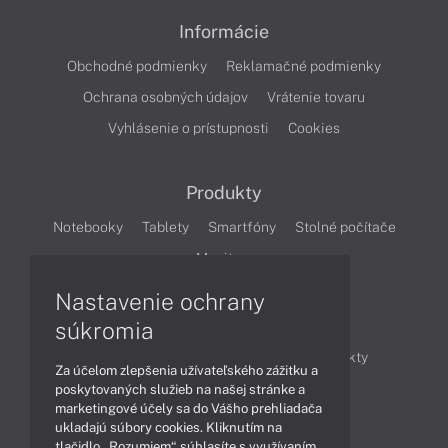
Informácie
Obchodné podmienky
Reklamačné podmienky
Ochrana osobných údajov
Vrátenie tovaru
Vyhlásenie o prístupnosti
Cookies
Produkty
Notebooky
Tablety
Smartfóny
Stolné počítače
Monitory
Nastavenie ochrany
Články
súkromia
Obchodné informácie
Novinky
Produkty
Za účelom zlepšenia užívateľského zážitku a
Technológie
Videá
poskytovaných služieb na našej stránke a
marketingové účely sa do Vášho prehliadača
ukladajú súbory cookies. Kliknutím na
tlačidlo „Rozumiem“ súhlasíte s využívaním