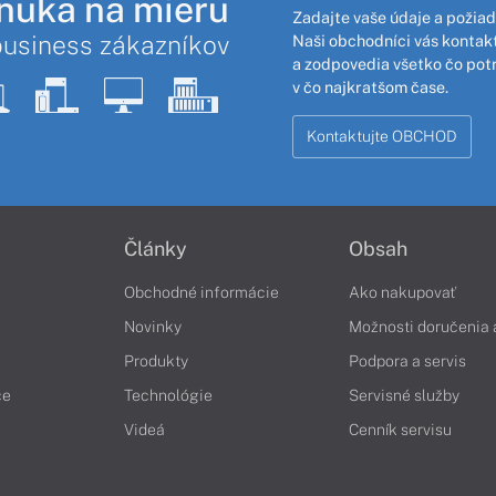
nuka na mieru
Zadajte vaše údaje a požiad
business zákazníkov
Naši obchodníci vás kontakt
a zodpovedia všetko čo pot
v čo najkratšom čase.
Kontaktujte OBCHOD
Články
Obsah
Obchodné informácie
Ako nakupovať
Novinky
Možnosti doručenia 
Produkty
Podpora a servis
če
Technológie
Servisné služby
Videá
Cenník servisu