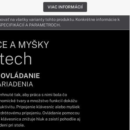
VIAC INFORMÁCIÍ
ovať na všetky varianty tohto produktu. Konkrétne informácie k
v ŠPECIFIKÁCIÍ A PARAMETROCH.
CE A MYŠKY
tech
 OVLÁDANIE
ARIADENIA
rhnuté tak, aby práca s nimi bola čo
onomické tvary a množstvo funkcií dokážu
tivitu. Pripojenie klávesníc alebo myšiek
zdrôtovému pripojeniu. Ovládanie pomocou
klávesnica znižuje hluk a zaistí pohodlie aj
ení pri stole.