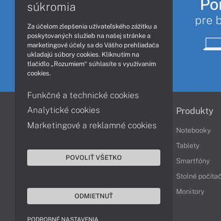
Po
súkromia
pre 
Za účelom zlepšenia užívateľského zážitku a
poskytovaných služieb na našej stránke a
marketingové účely sa do Vášho prehliadača
ukladajú súbory cookies. Kliknutím na
tlačidlo „Rozumiem“ súhlasíte s využívaním
cookies.
Funkčné a technické cookies
Analytické cookies
Informácie
Produkty
Marketingové a reklamné cookies
Obchodné podmienky
Notebooky
Reklamačné podmienky
Tablety
POVOLIŤ VŠETKO
Ochrana osobných údajov
Smartfóny
Vrátenie tovaru
Stolné počíta
Vyhlásenie o prístupnosti
Monitory
ODMIETNUŤ
Cookies
PODROBNÉ NASTAVENIA