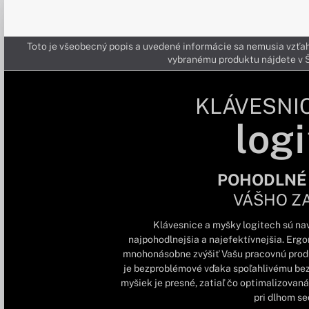
Toto je všeobecný popis a uvedené informácie sa nemusia vzťah
vybranému produktu nájdete 
KLÁVESNI
logi
POHODLNÉ
VÁŠHO Z
Klávesnice a myšky logitech sú nav
najpohodlnejšia a najefektívnejšia. Erg
mnohonásobne zvýšiť Vašu pracovnú produk
je bezproblémové vďaka spoľahlivému be
myšiek je presné, zatiaľ čo optimalizovaná 
pri dlhom sed