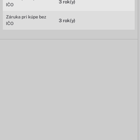
3 rok(y)
IČO
Záruka pri kúpe bez
3 rok(y)
IČO