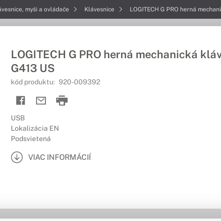
ávesnice, myši a ovládače
Klávesnice
LOGITECH G PRO herná mechani
LOGITECH G PRO herná mechanická kláv
G413 US
kód produktu:
920-009392
USB
Lokalizácia EN
Podsvietená
VIAC INFORMÁCIÍ