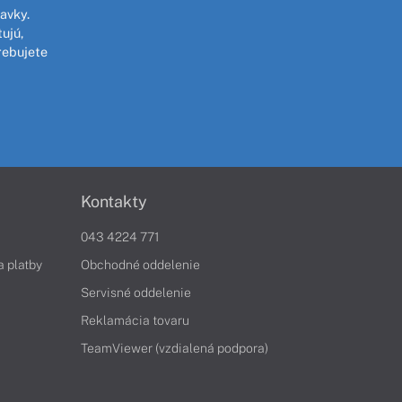
avky.
ujú,
rebujete
Kontakty
043 4224 771
a platby
Obchodné oddelenie
Servisné oddelenie
Reklamácia tovaru
TeamViewer (vzdialená podpora)