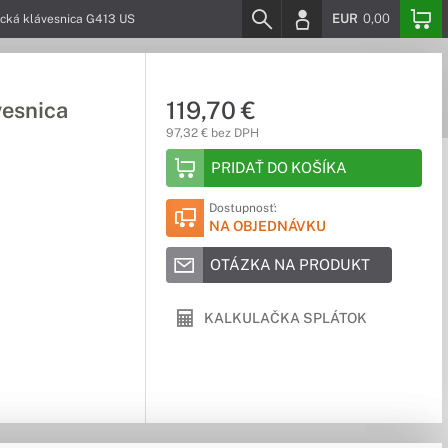
EUR
0,00
cká klávesnica G413 US
119,70 €
esnica
97,32 € bez DPH
PRIDAŤ DO KOŠÍKA
Dostupnosť:
NA OBJEDNÁVKU
OTÁZKA NA PRODUKT
KALKULAČKA SPLÁTOK