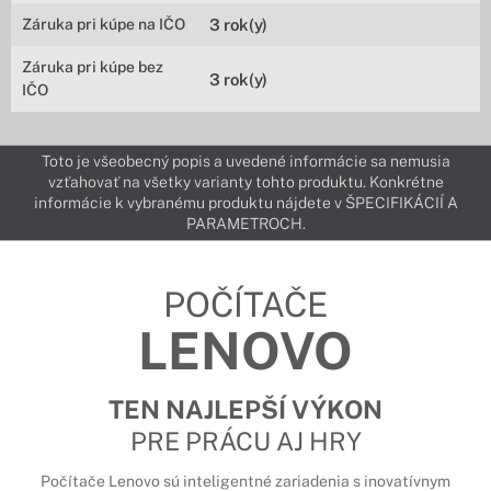
Záruka pri kúpe na IČO
3 rok(y)
Záruka pri kúpe bez
3 rok(y)
IČO
Toto je všeobecný popis a uvedené informácie sa nemusia
vzťahovať na všetky varianty tohto produktu. Konkrétne
informácie k vybranému produktu nájdete v ŠPECIFIKÁCIÍ A
PARAMETROCH.
POČÍTAČE
LENOVO
TEN NAJLEPŠÍ VÝKON
PRE PRÁCU AJ HRY
Počítače Lenovo sú inteligentné zariadenia s inovatívnym