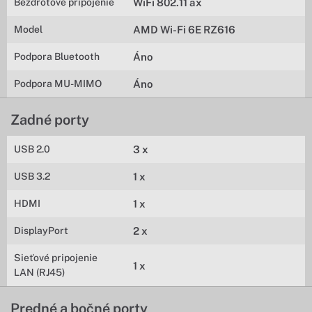
Bezdrôtové pripojenie
WiFi 802.11 ax
Model
AMD Wi-Fi 6E RZ616
Podpora Bluetooth
Áno
Podpora MU-MIMO
Áno
Zadné porty
USB 2.0
3 x
USB 3.2
1 x
HDMI
1 x
DisplayPort
2 x
Sieťové pripojenie
1 x
LAN (RJ45)
Predné a bočné porty