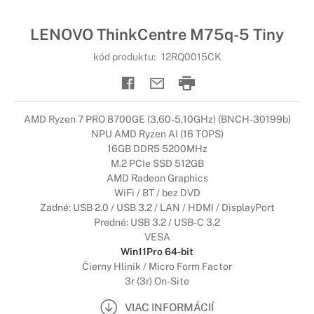
LENOVO ThinkCentre M75q-5 Tiny
kód produktu:
12RQ0015CK
AMD Ryzen 7 PRO 8700GE (3,60-5,10GHz) (BNCH-30199b)
NPU AMD Ryzen AI (16 TOPS)
16GB DDR5 5200MHz
M.2 PCIe SSD 512GB
AMD Radeon Graphics
WiFi / BT / bez DVD
Zadné: USB 2.0 / USB 3.2 / LAN / HDMI / DisplayPort
Predné: USB 3.2 / USB-C 3.2
VESA
Win11Pro 64-bit
Čierny Hliník / Micro Form Factor
3r (3r) On-Site
VIAC INFORMÁCIÍ