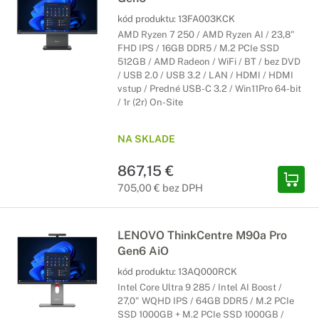
kód produktu:
13FA003KCK
AMD Ryzen 7 250 / AMD Ryzen AI / 23,8"
FHD IPS / 16GB DDR5 / M.2 PCIe SSD
512GB / AMD Radeon / WiFi / BT / bez DVD
/ USB 2.0 / USB 3.2 / LAN / HDMI / HDMI
vstup / Predné USB-C 3.2 / Win11Pro 64-bit
/ 1r (2r) On-Site
NA SKLADE
867,15 €
705,00 € bez DPH
LENOVO ThinkCentre M90a Pro
Gen6 AiO
kód produktu:
13AQ000RCK
Intel Core Ultra 9 285 / Intel AI Boost /
27,0" WQHD IPS / 64GB DDR5 / M.2 PCIe
SSD 1000GB + M.2 PCIe SSD 1000GB /