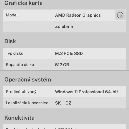
Grafická karta
Model
AMD Radeon Graphics
Zdieľaná
Disk
Typ disku
M.2 PCIe SSD
Kapacita disku
512 GB
Operačný systém
Predinštalovaný
Windows 11 Professional 64-bit
Lokalizácia klávesnice
SK + CZ
Konektivita