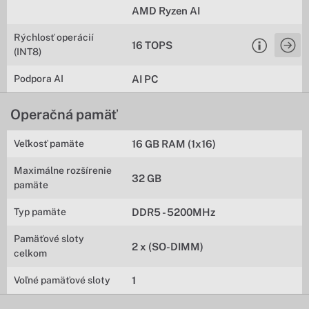
AMD Ryzen AI
Rýchlosť operácií
16 TOPS
(INT8)
Podpora AI
AI PC
Operačná pamäť
Veľkosť pamäte
16 GB RAM (1x16)
Maximálne rozšírenie
32 GB
pamäte
Typ pamäte
DDR5 - 5200MHz
Pamäťové sloty
2 x (SO-DIMM)
celkom
Voľné pamäťové sloty
1