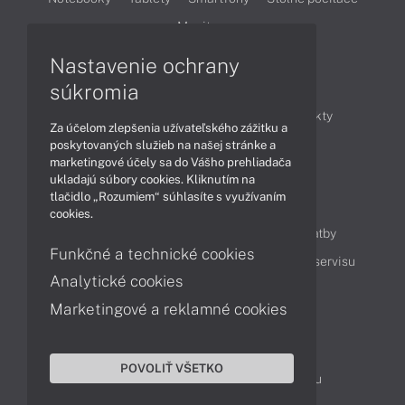
Monitory
Nastavenie ochrany
Články
súkromia
Obchodné informácie
Novinky
Produkty
Za účelom zlepšenia užívateľského zážitku a
Technológie
Videá
poskytovaných služieb na našej stránke a
marketingové účely sa do Vášho prehliadača
ukladajú súbory cookies. Kliknutím na
tlačidlo „Rozumiem“ súhlasíte s využívaním
Obsah
cookies.
Ako nakupovať
Možnosti doručenia a platby
Funkčné a technické cookies
Podpora a servis
Servisné služby
Cenník servisu
Analytické cookies
Marketingové a reklamné cookies
Kontakty
043 4224 771
Obchodné oddelenie
POVOLIŤ VŠETKO
Servisné oddelenie
Reklamácia tovaru