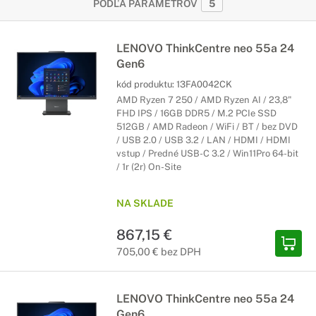
PODĽA PARAMETROV
5
LENOVO ThinkCentre neo 55a 24
Gen6
kód produktu:
13FA0042CK
AMD Ryzen 7 250 / AMD Ryzen AI / 23,8"
FHD IPS / 16GB DDR5 / M.2 PCIe SSD
512GB / AMD Radeon / WiFi / BT / bez DVD
/ USB 2.0 / USB 3.2 / LAN / HDMI / HDMI
vstup / Predné USB-C 3.2 / Win11Pro 64-bit
/ 1r (2r) On-Site
NA SKLADE
867,15 €
705,00 € bez DPH
LENOVO ThinkCentre neo 55a 24
Gen6