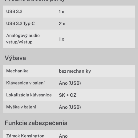
USB 3.2
1 x
USB 3.2 Typ-C
2 x
Analógový audio
1 x
vstup/výstup
Výbava
Mechanika
bez mechaniky
Klávesnica v balení
Áno (USB)
Lokalizácia klávesnice
SK + CZ
Myška v balení
Áno (USB)
Funkcie zabezpečenia
Zámok Kensington
Áno