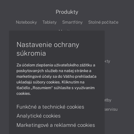
Produkty
Notebooky
Tablety
Smartfóny
Stolné počítače
Monitory
Nastavenie ochrany
Články
súkromia
Obchodné informácie
Novinky
Produkty
Za účelom zlepšenia užívateľského zážitku a
Technológie
Videá
poskytovaných služieb na našej stránke a
marketingové účely sa do Vášho prehliadača
ukladajú súbory cookies. Kliknutím na
tlačidlo „Rozumiem“ súhlasíte s využívaním
Obsah
cookies.
Ako nakupovať
Možnosti doručenia a platby
Funkčné a technické cookies
Podpora a servis
Servisné služby
Cenník servisu
Analytické cookies
Marketingové a reklamné cookies
Kontakty