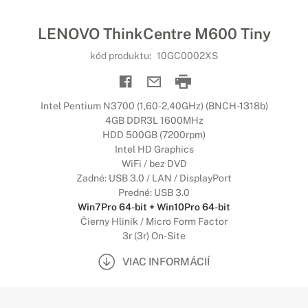
LENOVO ThinkCentre M600 Tiny
kód produktu:
10GC0002XS
Intel Pentium N3700 (1,60-2,40GHz) (BNCH-1318b)
4GB DDR3L 1600MHz
HDD 500GB (7200rpm)
Intel HD Graphics
WiFi / bez DVD
Zadné: USB 3.0 / LAN / DisplayPort
Predné: USB 3.0
Win7Pro 64-bit + Win10Pro 64-bit
Čierny Hliník / Micro Form Factor
3r (3r) On-Site
VIAC INFORMÁCIÍ