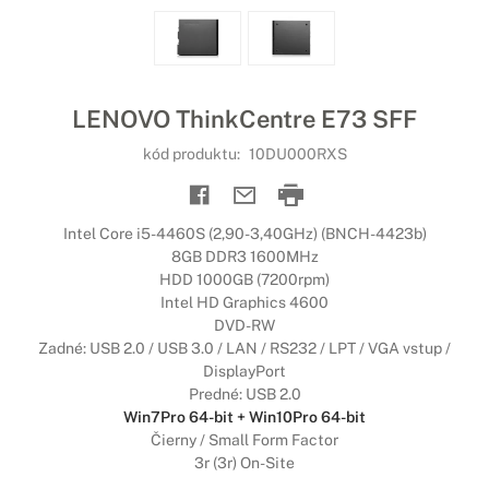
LENOVO ThinkCentre E73 SFF
kód produktu:
10DU000RXS
Intel Core i5-4460S (2,90-3,40GHz) (BNCH-4423b)
8GB DDR3 1600MHz
HDD 1000GB (7200rpm)
Intel HD Graphics 4600
DVD-RW
Zadné: USB 2.0 / USB 3.0 / LAN / RS232 / LPT / VGA vstup /
DisplayPort
Predné: USB 2.0
Win7Pro 64-bit + Win10Pro 64-bit
Čierny / Small Form Factor
3r (3r) On-Site