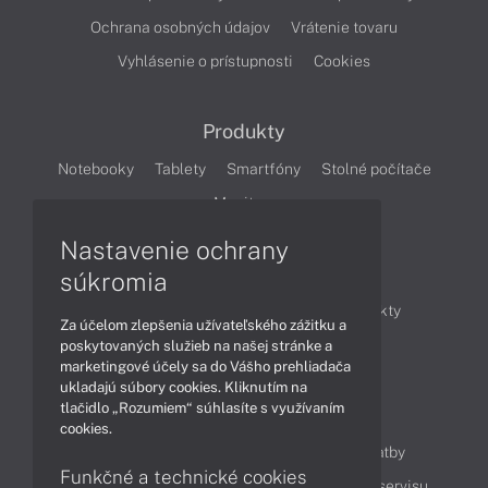
Ochrana osobných údajov
Vrátenie tovaru
Vyhlásenie o prístupnosti
Cookies
Produkty
Notebooky
Tablety
Smartfóny
Stolné počítače
Monitory
Nastavenie ochrany
Články
súkromia
Obchodné informácie
Novinky
Produkty
Za účelom zlepšenia užívateľského zážitku a
Technológie
Videá
poskytovaných služieb na našej stránke a
marketingové účely sa do Vášho prehliadača
ukladajú súbory cookies. Kliknutím na
tlačidlo „Rozumiem“ súhlasíte s využívaním
Obsah
cookies.
Ako nakupovať
Možnosti doručenia a platby
Funkčné a technické cookies
Podpora a servis
Servisné služby
Cenník servisu