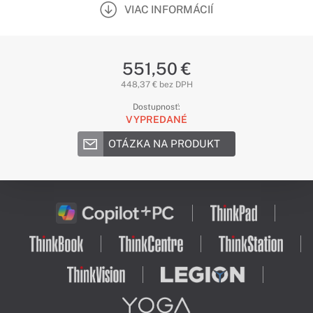
VIAC INFORMÁCIÍ
551,50 €
448,37 € bez DPH
Dostupnosť:
VYPREDANÉ
OTÁZKA NA PRODUKT