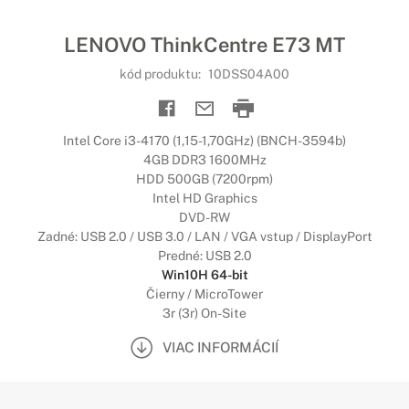
LENOVO ThinkCentre E73 MT
kód produktu:
10DSS04A00
Intel Core i3-4170 (1,15-1,70GHz) (BNCH-3594b)
4GB DDR3 1600MHz
HDD 500GB (7200rpm)
Intel HD Graphics
DVD-RW
Zadné: USB 2.0 / USB 3.0 / LAN / VGA vstup / DisplayPort
Predné: USB 2.0
Win10H 64-bit
Čierny / MicroTower
3r (3r) On-Site
VIAC INFORMÁCIÍ