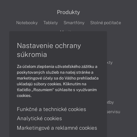
Produkty
Notebooky
Tablety
Smartfóny
Stolné počítače
Monitory
Nastavenie ochrany
Články
súkromia
Obchodné informácie
Novinky
Produkty
Za účelom zlepšenia užívateľského zážitku a
Technológie
Videá
poskytovaných služieb na našej stránke a
marketingové účely sa do Vášho prehliadača
ukladajú súbory cookies. Kliknutím na
tlačidlo „Rozumiem“ súhlasíte s využívaním
Obsah
cookies.
Ako nakupovať
Možnosti doručenia a platby
Funkčné a technické cookies
Podpora a servis
Servisné služby
Cenník servisu
Analytické cookies
Marketingové a reklamné cookies
Kontakty