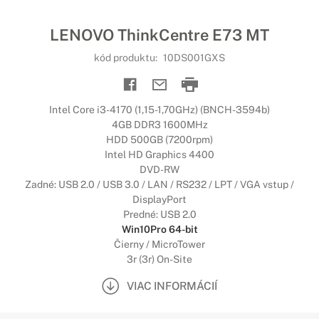
LENOVO ThinkCentre E73 MT
kód produktu:
10DS001GXS
Intel Core i3-4170 (1,15-1,70GHz) (BNCH-3594b)
4GB DDR3 1600MHz
HDD 500GB (7200rpm)
Intel HD Graphics 4400
DVD-RW
Zadné: USB 2.0 / USB 3.0 / LAN / RS232 / LPT / VGA vstup /
DisplayPort
Predné: USB 2.0
Win10Pro 64-bit
Čierny / MicroTower
3r (3r) On-Site
VIAC INFORMÁCIÍ