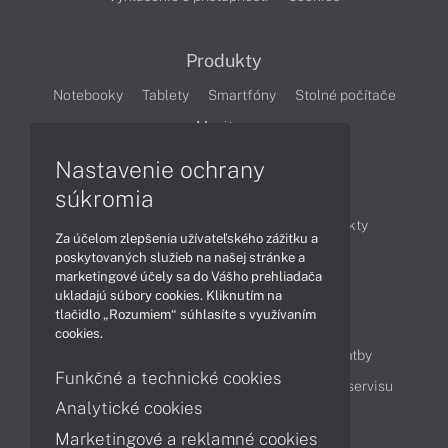
Produkty
Notebooky
Tablety
Smartfóny
Stolné počítače
Monitory
Nastavenie ochrany
Články
súkromia
Obchodné informácie
Novinky
Produkty
Za účelom zlepšenia užívateľského zážitku a
Technológie
Videá
poskytovaných služieb na našej stránke a
marketingové účely sa do Vášho prehliadača
ukladajú súbory cookies. Kliknutím na
tlačidlo „Rozumiem“ súhlasíte s využívaním
Obsah
cookies.
Ako nakupovať
Možnosti doručenia a platby
Funkčné a technické cookies
Podpora a servis
Servisné služby
Cenník servisu
Analytické cookies
Marketingové a reklamné cookies