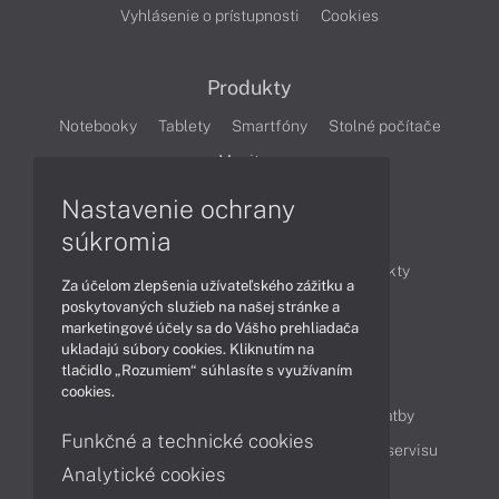
Vyhlásenie o prístupnosti
Cookies
Produkty
Notebooky
Tablety
Smartfóny
Stolné počítače
Monitory
Nastavenie ochrany
Články
súkromia
Obchodné informácie
Novinky
Produkty
Za účelom zlepšenia užívateľského zážitku a
Technológie
Videá
poskytovaných služieb na našej stránke a
marketingové účely sa do Vášho prehliadača
ukladajú súbory cookies. Kliknutím na
tlačidlo „Rozumiem“ súhlasíte s využívaním
Obsah
cookies.
Ako nakupovať
Možnosti doručenia a platby
Funkčné a technické cookies
Podpora a servis
Servisné služby
Cenník servisu
Analytické cookies