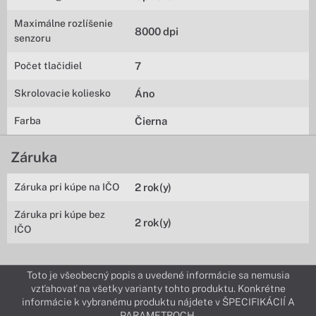
Maximálne rozlíšenie
8000 dpi
senzoru
Počet tlačidiel
7
Skrolovacie koliesko
Áno
Farba
Čierna
Záruka
Záruka pri kúpe na IČO
2 rok(y)
Záruka pri kúpe bez
2 rok(y)
IČO
Toto je všeobecný popis a uvedené informácie sa nemusia
vzťahovať na všetky varianty tohto produktu. Konkrétne
informácie k vybranému produktu nájdete v ŠPECIFIKÁCIÍ A
PARAMETROCH.