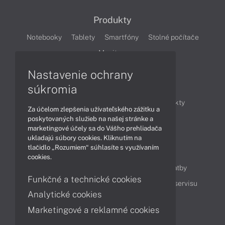
Produkty
Notebooky
Tablety
Smartfóny
Stolné počítače
Monitory
Nastavenie ochrany
Články
súkromia
Obchodné informácie
Novinky
Produkty
Za účelom zlepšenia užívateľského zážitku a
Technológie
Videá
poskytovaných služieb na našej stránke a
marketingové účely sa do Vášho prehliadača
ukladajú súbory cookies. Kliknutím na
tlačidlo „Rozumiem“ súhlasíte s využívaním
Obsah
cookies.
Ako nakupovať
Možnosti doručenia a platby
Funkčné a technické cookies
Podpora a servis
Servisné služby
Cenník servisu
Analytické cookies
Marketingové a reklamné cookies
Kontakty