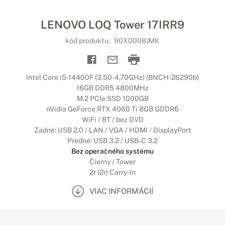
LENOVO LOQ Tower 17IRR9
kód produktu:
90X0008JMK
Intel Core i5-14400F (3,50-4,70GHz) (BNCH-26290b)
16GB DDR5 4800MHz
M.2 PCIe SSD 1000GB
nVidia GeForce RTX 4060 Ti 8GB GDDR6
WiFi / BT / bez DVD
Zadné: USB 2.0 / LAN / VGA / HDMI / DisplayPort
Predné: USB 3.2 / USB-C 3.2
Bez operačného systému
Čierny / Tower
2r (2r) Carry-In
VIAC INFORMÁCIÍ