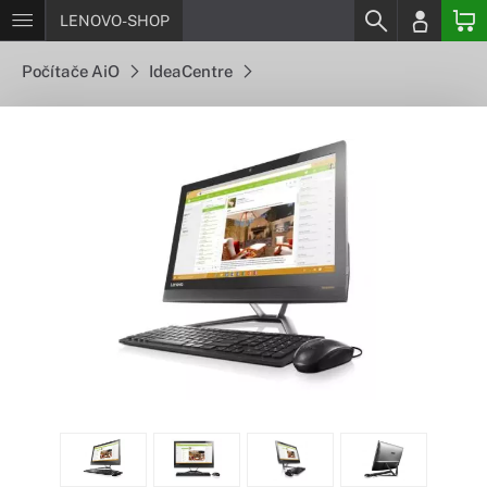
LENOVO-SHOP
Počítače AiO
IdeaCentre