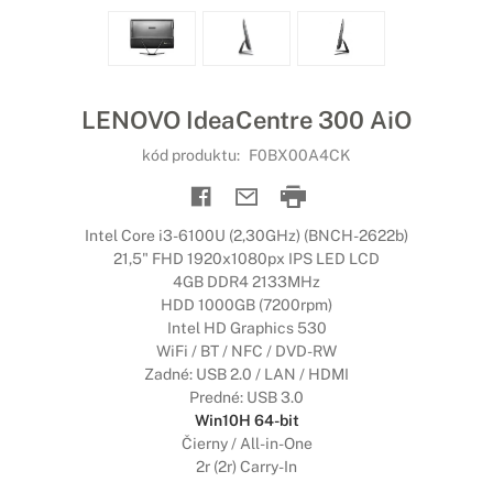
LENOVO IdeaCentre 300 AiO
kód produktu:
F0BX00A4CK
Intel Core i3-6100U (2,30GHz) (BNCH-2622b)
21,5" FHD 1920x1080px IPS LED LCD
4GB DDR4 2133MHz
HDD 1000GB (7200rpm)
Intel HD Graphics 530
WiFi / BT / NFC / DVD-RW
Zadné: USB 2.0 / LAN / HDMI
Predné: USB 3.0
Win10H 64-bit
Čierny / All-in-One
2r (2r) Carry-In