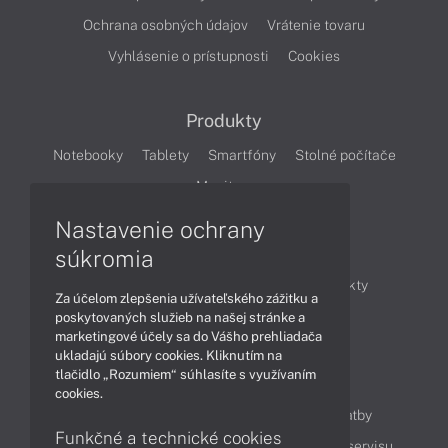
Ochrana osobných údajov
Vrátenie tovaru
Vyhlásenie o prístupnosti
Cookies
Produkty
Notebooky
Tablety
Smartfóny
Stolné počítače
Monitory
Nastavenie ochrany
Články
súkromia
Obchodné informácie
Novinky
Produkty
Za účelom zlepšenia užívateľského zážitku a
Technológie
Videá
poskytovaných služieb na našej stránke a
marketingové účely sa do Vášho prehliadača
ukladajú súbory cookies. Kliknutím na
tlačidlo „Rozumiem“ súhlasíte s využívaním
Obsah
cookies.
Ako nakupovať
Možnosti doručenia a platby
Funkčné a technické cookies
Podpora a servis
Servisné služby
Cenník servisu