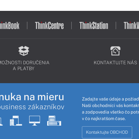
MOŽNOSTI DORUČENIA
KONTAKTUJTE NÁS
A PLATBY
nuka na mieru
Zadajte vaše údaje a požiad
business zákazníkov
Naši obchodníci vás kontakt
a zodpovedia všetko čo pot
v čo najkratšom čase.
Kontaktujte OBCHOD