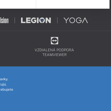
VZDIALENÁ PODPORA
TEAMVIEWER
avky.
ujú,
rebujete