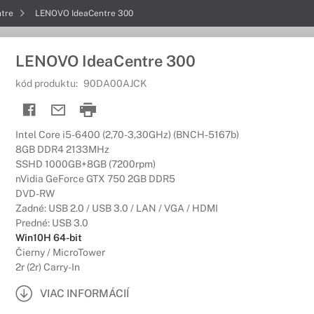
ntre
LENOVO IdeaCentre 300
LENOVO IdeaCentre 300
kód produktu:
90DA00AJCK
Intel Core i5-6400 (2,70-3,30GHz) (BNCH-5167b)
8GB DDR4 2133MHz
SSHD 1000GB+8GB (7200rpm)
nVidia GeForce GTX 750 2GB DDR5
DVD-RW
Zadné: USB 2.0 / USB 3.0 / LAN / VGA / HDMI
Predné: USB 3.0
Win10H 64-bit
Čierny / MicroTower
2r (2r) Carry-In
VIAC INFORMÁCIÍ