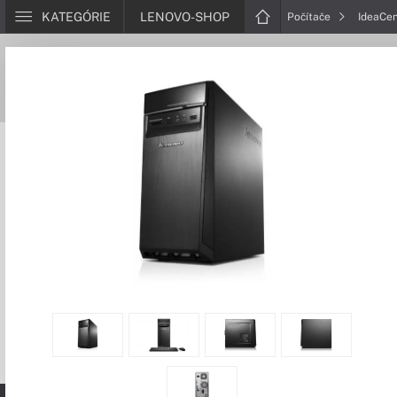
KATEGÓRIE
LENOVO-SHOP
Počítače
IdeaCe