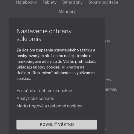
Notebooky
Tablety
Smartfóny
Stolné počítače
Monitory
Nastavenie ochrany
Články
súkromia
Obchodné informácie
Novinky
Produkty
Za účelom zlepšenia užívateľského zážitku a
Technológie
Videá
poskytovaných služieb na našej stránke a
marketingové účely sa do Vášho prehliadača
ukladajú súbory cookies. Kliknutím na
Obsah
tlačidlo „Rozumiem“ súhlasíte s využívaním
cookies.
Ako nakupovať
Možnosti doručenia a platby
Podpora a servis
Servisné služby
Cenník servisu
Funkčné a technické cookies
Analytické cookies
Marketingové a reklamné cookies
Kontakty
043 4224 771
Obchodné oddelenie
POVOLIŤ VŠETKO
Servisné oddelenie
Reklamácia tovaru