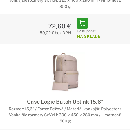
Vonkajšie rozmery ŠxVxH: 320 x 460 x 290 mm / Hmotnosť:
950 g
72,60 €
Dostupnosť:
59,02 € bez DPH
NA SKLADE
Case Logic Batoh Uplink 15,6"
Rozmer: 15,6" / Farba: Béžová / Materiál vonkajší: Polyester /
Vonkajšie rozmery ŠxVxH: 300 x 450 x 280 mm / Hmotnosť:
500 g