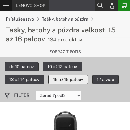
LENOVO-SHOP
Príslušenstvo
Tašky, batohy a púzdra
Tašky, batohy a púzdra veľkosti 15
až 16 palcov
134 produktov
Bezproblémové cestovanie s Vašim
ZOBRAZIŤ POPIS
zariadením
do 10 palcov
10 až 12 palcov
Ak ste často na cestách, určite oceníte výhody, ktoré
ponúkajú batohy a tašky určené na cestovanie so zariadením
13 až 14 palcov
15 až 16 palcov
17 a viac
väčších rozmerov.
FILTER