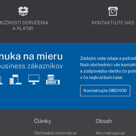
MOŽNOSTI DORUČENIA
KONTAKTUJTE NÁS
A PLATBY
nuka na mieru
Zadajte vaše údaje a požiad
business zákazníkov
Naši obchodníci vás kontakt
a zodpovedia všetko čo pot
v čo najkratšom čase.
Kontaktujte OBCHOD
Články
Obsah
Obchodné informácie
Ako nakupovať