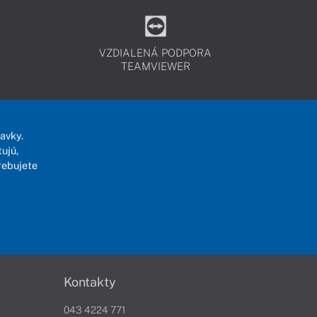
VZDIALENÁ PODPORA
TEAMVIEWER
avky.
ujú,
rebujete
Kontakty
043 4224 771