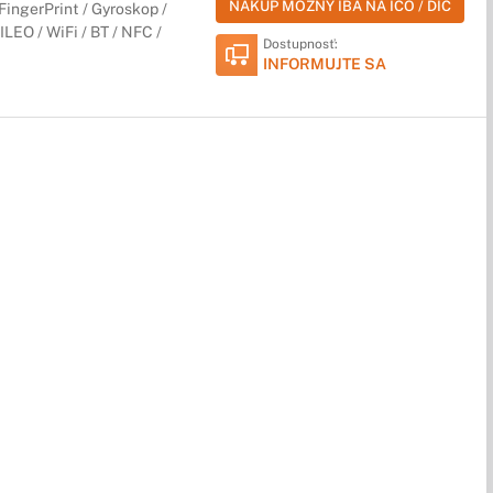
NÁKUP MOŽNÝ IBA NA IČO / DIČ
ingerPrint / Gyroskop /
LEO / WiFi / BT / NFC /
Dostupnosť:
INFORMUJTE SA