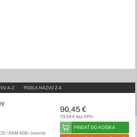
VU A-Z
PODĽA NÁZVU Z-A
ey
90,45 €
73,54 € bez DPH
PRIDAŤ DO KOŠÍKA
CD / RAM 4GB / interná