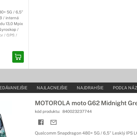
0+ 5G / 6,5"
 / interná
du 13,0 Mpix
 Gyroskop /
or / GPS /
i / BT /
roid 12.0 /
EDÁVANEJŠIE
NAJLACNEJŠIE
NAJDRAHŠIE
PODĽA NÁZ
MOTOROLA moto G62 Midnight Gr
kód produktu:
840023237744
Qualcomm Snapdragon 480+ 5G / 6,5" Lesklý IPS L