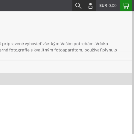
EUR
0,00
sú pripravené vyhovieť všetkým Vašim potrebám. Vďaka
herné fotografie s kvalitným fotoaparátom, používať plynulo