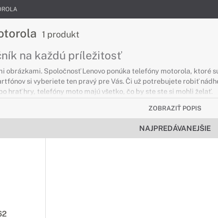
OROLA
otorola
1 produkt
ník na každú príležitosť
mi obrázkami. Spoločnosť Lenovo ponúka telefóny motorola, ktoré 
rtfónov si vyberiete ten pravý pre Vás. Či už potrebujete robiť nád
o hrať hry, telefóny moto majú všetko, čo by ste ste si mohli želať.
ZOBRAZIŤ POPIS
NAJPREDÁVANEJŠIE
62