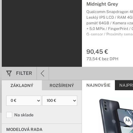
Midnight Grey
Qualcomm Snapdragon 48
Lesklý IPS LCD / RAM 4GB
pamäť 64GB / Kamera vza
+ 5,0 MPix / FingerPrint /
G-sensor / Proximity sens
GLONASS / GALILEO / WiF
NFC / USB 2.0 Typ-C / And
90,45 €
sivý,
73,54 € bez DPH
FILTER
NAJNOVŠIE
NAJPR
ZÁKLADNÝ
ROZŠÍRENÝ
Na sklade
MODELOVÁ RADA