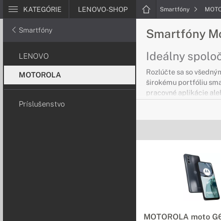
KATEGÓRIE
LENOVO-SHOP
Smartfóny
MOT
Smartfóny
Smartfóny M
Ideálny spoloč
LENOVO
Rozlúčte sa so všedný
MOTOROLA
širokému portfóliu sma
pracovné aplikácie aleb
Príslušenstvo
MOTOROLA moto G