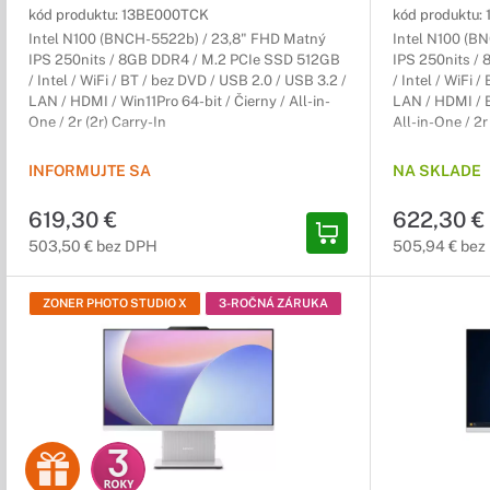
kód produktu:
13BE000TCK
kód produktu:
Intel N100 (BNCH-5522b) / 23,8" FHD Matný
Intel N100 (B
IPS 250nits / 8GB DDR4 / M.2 PCIe SSD 512GB
IPS 250nits /
/ Intel / WiFi / BT / bez DVD / USB 2.0 / USB 3.2 /
/ Intel / WiFi 
LAN / HDMI / Win11Pro 64-bit / Čierny / All-in-
LAN / HDMI / B
One / 2r (2r) Carry-In
All-in-One / 2r
INFORMUJTE SA
NA SKLADE
619,30 €
622,30 €
503,50 € bez DPH
505,94 € bez
ZONER PHOTO STUDIO X
3-ROČNÁ ZÁRUKA