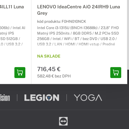
ILL11 Luna
LENOVO IdeaCentre AiO 24IRH9 Luna
Grey
kód produktu:
F0HN010NCK
06b) / Intel AI
Intel Core i3-1315U (BNCH-13688b) / 23,8" FHD
atný IPS
Matný IPS 250nits / 8GB DDR5 / M.2 PCIe SSD
SSD 512GB /
256GB / Intel / WiFi / BT / bez DVD / USB 2.0 /
.0 / USB 3.2 /
USB 3.2 / LAN / HDMI / HDMI vstup / Predné
é USB-C 3.2 /
USB-C 3.2 / Win11H 64-bit / Tmavosivý / All-in-
ll-in-One / 2r
One / 2r (2r) Carry-In
NA SKLADE
716,45 €
582,48 € bez DPH