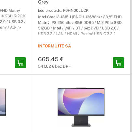
Grey
" FHD Matný
kód produktu:
F0HN00LUCK
PCIe SSD 512GB
Intel Core i3-1315U (BNCH-13688b) / 23,8" FHD
 2.0 / USB 3.2 /
Matný IPS 250nits / 8GB DDR5 / M.2 PCIe SSD
rny / All-in-
512GB / Intel / WiFi / BT / bez DVD / USB 2.0 /
USB 3.2 / LAN / HDMI / Predné USB-C 3.2 /
Win11H 64-bit / Tmavosivý / All-in-One / 2r (2r)
Carry-In
INFORMUJTE SA
665,45 €
541,02 € bez DPH