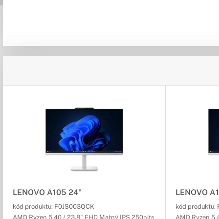
LENOVO A105 24"
LENOVO A1
kód produktu:
F0JS003QCK
kód produktu:
AMD Ryzen 5 40 / 23,8" FHD Matný IPS 250nits
AMD Ryzen 5 4