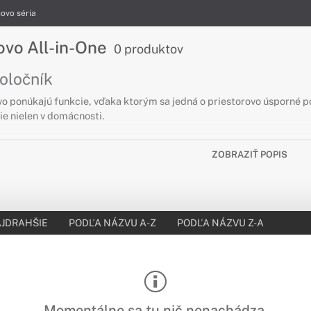
ovo séria
ovo All-in-One
0 produktov
oločník
o ponúkajú funkcie, vďaka ktorým sa jedná o priestorovo úsporné 
ie nielen v domácnosti.
ZOBRAZIŤ POPIS
JDRAHŠIE
PODĽA NÁZVU A-Z
PODĽA NÁZVU Z-A
Momentálne sa tu nič nenachádza.