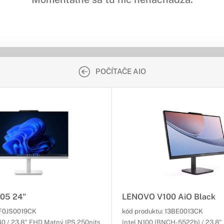
POČÍTAČE AIO
05 24"
LENOVO V100 AiO Black
F0JS0019CK
kód produktu:
13BE0013CK
0 / 23,8" FHD Matný IPS 250nits
Intel N100 (BNCH-5522b) / 23,8