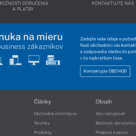
MOŽNOSTI DORUČENIA
KONTAKTUJTE NÁS
A PLATBY
nuka na mieru
Zadajte vaše údaje a požiad
business zákazníkov
Naši obchodníci vás kontakt
a zodpovedia všetko čo pot
v čo najkratšom čase.
Kontaktujte OBCHOD
Články
Obsah
Obchodné informácie
Ako nakupovať
Novinky
Možnosti doručenia 
Produkty
Podpora a servis