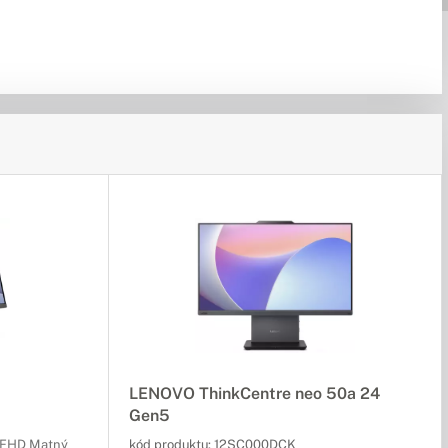
LENOVO ThinkCentre neo 50a 24
Gen5
" FHD Matný
kód produktu:
12SC000DCK