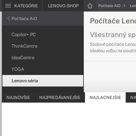
KATEGÓRIE
LENOVO-SHOP
Počítače AiO
Len
Počítače AiO
Počítače Len
Všestranný sp
Copilot+ PC
Stolové počítače Lenov
ThinkCentre
ideálnu voľbu na použit
IdeaCentre
YOGA
Lenovo séria
NAJNOVŠIE
NAJPREDÁVANEJŠIE
NAJLACNEJŠIE
NA