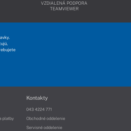
VZDIALENÁ PODPORA
TEAMVIEWER
avky.
ujú,
rebujete
Kontakty
043 4224 771
a platby
Obchodné oddelenie
Servisné oddelenie