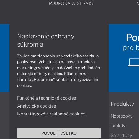
PODPORA A SERVIS
Po
Nastavenie ochrany
súkromia
pre 
Za účelom zlepšenia užívateľského zážitku a
poskytovaných služieb na našej stránke a
marketingové účely sa do Vášho prehliadača
ukladajú súbory cookies. Kliknutím na
tlačidlo „Rozumiem“ súhlasíte s využívaním
cookies.
Funkčné a technické cookies
Informácie
Produkty
Analytické cookies
Marketingové a reklamné cookies
Obchodné podmienky
Notebooky
Reklamačné podmienky
Tablety
POVOLIŤ VŠETKO
Ochrana osobných údajov
Smartfóny