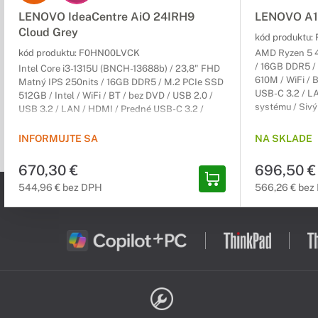
LENOVO IdeaCentre AiO 24IRH9
LENOVO A1
Cloud Grey
kód produktu:
kód produktu:
F0HN00LVCK
AMD Ryzen 5 4
/ 16GB DDR5 /
Intel Core i3-1315U (BNCH-13688b) / 23,8" FHD
610M / WiFi / 
Matný IPS 250nits / 16GB DDR5 / M.2 PCIe SSD
USB-C 3.2 / L
512GB / Intel / WiFi / BT / bez DVD / USB 2.0 /
systému / Sivý 
USB 3.2 / LAN / HDMI / Predné USB-C 3.2 /
Win11H 64-bit / Sivý / All-in-One / 2r (2r) Carry-
In
INFORMUJTE SA
NA SKLADE
670,30 €
696,50 €
544,96 € bez DPH
566,26 € bez