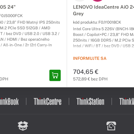
05 24"
LENOVO IdeaCentre AiO 24
Grey
F0JS000FCK
0 / 23,8" FHD Matný IPS 250nits
kód produktu:
F0JY0018CK
 M.2 PCIe SSD 512GB / AMD
Intel Core Ultra 5 226V (BNCH-186
BT / bez DVD / USB 2.0 / USB 3.2 /
Boost / Copilot+PC / 23,8" FHD M
AN / HDMI / Bez operačného
250nits / 16GB DDR5 / M.2 PCIe 
/ All-in-One / 2r (2r) Carry-In
Intel / WiFi / BT / bez DVD / USB 2
LAN / HDMI / HDMI vstup / Predn
Bez operačného systému / Sivý / A
INFORMUJTE SA
(2r) Carry-In
704,65 €
 DPH
572,89 € bez DPH