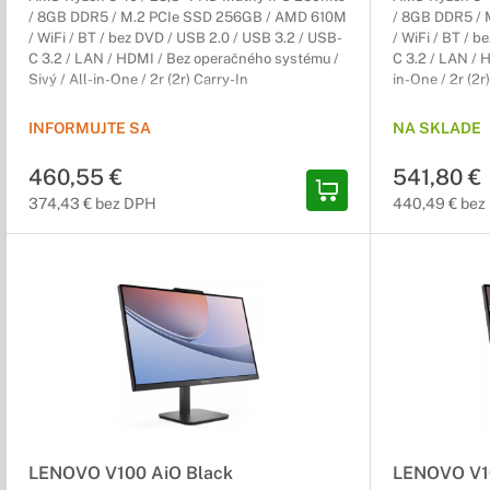
/ 8GB DDR5 / M.2 PCIe SSD 256GB / AMD 610M
/ 8GB DDR5 /
/ WiFi / BT / bez DVD / USB 2.0 / USB 3.2 / USB-
/ WiFi / BT / 
C 3.2 / LAN / HDMI / Bez operačného systému /
C 3.2 / LAN / H
Sivý / All-in-One / 2r (2r) Carry-In
in-One / 2r (2r
INFORMUJTE SA
NA SKLADE
460,55 €
541,80 €
374,43 € bez DPH
440,49 € bez
LENOVO V100 AiO Black
LENOVO V1