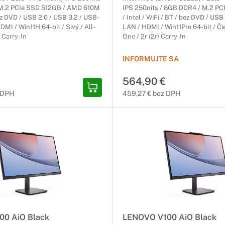
 M.2 PCIe SSD 512GB / AMD 610M
IPS 250nits / 8GB DDR4 / M.2 P
bez DVD / USB 2.0 / USB 3.2 / USB-
/ Intel / WiFi / BT / bez DVD / USB
DMI / Win11H 64-bit / Sivý / All-
LAN / HDMI / Win11Pro 64-bit / Čie
) Carry-In
One / 2r (2r) Carry-In
INFORMUJTE SA
564,90 €
 DPH
459,27 € bez DPH
00 AiO Black
LENOVO V100 AiO Black