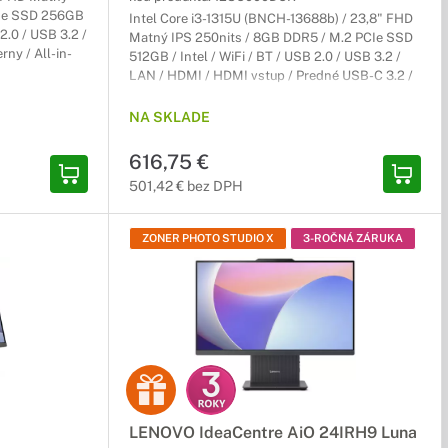
CIe SSD 256GB
Intel Core i3-1315U (BNCH-13688b) / 23,8" FHD
 2.0 / USB 3.2 /
Matný IPS 250nits / 8GB DDR5 / M.2 PCIe SSD
rny / All-in-
512GB / Intel / WiFi / BT / USB 2.0 / USB 3.2 /
LAN / HDMI / HDMI vstup / Predné USB-C 3.2 /
Bez operačného systému / Sivý / All-in-One / 3r
(3r) On-Site
NA SKLADE
616,75 €
501,42 € bez DPH
ZONER PHOTO STUDIO X
3-ROČNÁ ZÁRUKA
LENOVO IdeaCentre AiO 24IRH9 Luna