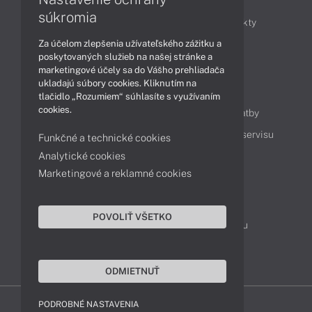
súkromia
Obchodné informácie
Novinky
Produkty
Za účelom zlepšenia užívateľského zážitku a
Technológie
Videá
poskytovaných služieb na našej stránke a
marketingové účely sa do Vášho prehliadača
ukladajú súbory cookies. Kliknutím na
Obsah
tlačidlo „Rozumiem“ súhlasíte s využívaním
cookies.
Ako nakupovať
Možnosti doručenia a platby
Podpora a servis
Servisné služby
Cenník servisu
Funkčné a technické cookies
Analytické cookies
Marketingové a reklamné cookies
Kontakty
043 4224 771
Obchodné oddelenie
POVOLIŤ VŠETKO
Servisné oddelenie
Reklamácia tovaru
TeamViewer (vzdialená podpora)
ODMIETNUŤ
PODROBNÉ NASTAVENIA