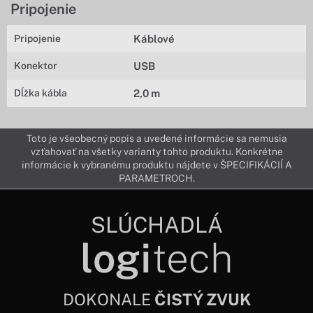
Pripojenie
Pripojenie
Káblové
Konektor
USB
Dĺžka kábla
2,0 m
Toto je všeobecný popis a uvedené informácie sa nemusia
vzťahovať na všetky varianty tohto produktu. Konkrétne
informácie k vybranému produktu nájdete v ŠPECIFIKÁCIÍ A
PARAMETROCH.
SLÚCHADLÁ
logi
tech
DOKONALE
ČISTÝ ZVUK