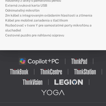
Náušníky z látky s pamäťovou penou
Externá zvuková karta USB
Odnímateľný mikrofón
2m kábel s integrovaným ovládaním hlasitosti a ztlmenia
Kábel pre mobilné zariadenia s tlačítkom
Rozbočovač v tvare Y pre samostatmé porty mikrofónu a
sluchadiel
Cestovné puzdro pre náhlavnú súpravu