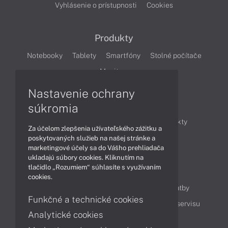
Vyhlásenie o prístupnosti
Cookies
Produkty
Notebooky
Tablety
Smartfóny
Stolné počítače
Monitory
Nastavenie ochrany
Články
súkromia
Obchodné informácie
Novinky
Produkty
Za účelom zlepšenia užívateľského zážitku a
Technológie
Videá
poskytovaných služieb na našej stránke a
marketingové účely sa do Vášho prehliadača
ukladajú súbory cookies. Kliknutím na
tlačidlo „Rozumiem“ súhlasíte s využívaním
Obsah
cookies.
Ako nakupovať
Možnosti doručenia a platby
Funkčné a technické cookies
Podpora a servis
Servisné služby
Cenník servisu
Analytické cookies