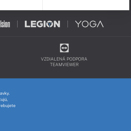
VZDIALENÁ PODPORA
TEAMVIEWER
avky.
ujú,
rebujete