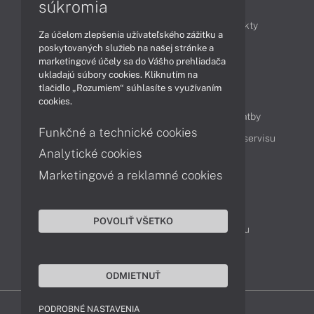
Články
súkromia
Obchodné informácie
Novinky
Produkty
Za účelom zlepšenia užívateľského zážitku a
Technológie
Videá
poskytovaných služieb na našej stránke a
marketingové účely sa do Vášho prehliadača
ukladajú súbory cookies. Kliknutím na
tlačidlo „Rozumiem“ súhlasíte s využívaním
Obsah
cookies.
Ako nakupovať
Možnosti doručenia a platby
Funkčné a technické cookies
Podpora a servis
Servisné služby
Cenník servisu
Analytické cookies
Marketingové a reklamné cookies
Kontakty
043 4224 771
Obchodné oddelenie
POVOLIŤ VŠETKO
Servisné oddelenie
Reklamácia tovaru
TeamViewer (vzdialená podpora)
ODMIETNUŤ
PODROBNÉ NASTAVENIA