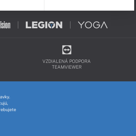
VZDIALENÁ PODPORA
TEAMVIEWER
avky.
ujú,
rebujete