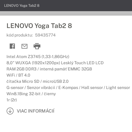
LENOVO Yoga Tab2 8
LENOVO Yoga Tab2 8
kód produktu:
59435774
Intel Atom Z3745 (1,33-1,86GHz)
8,0" WUXGA (1920x1200px) Lesklý Touch LED LCD
RAM 2GB DDR3 / interná pamäť EMMC 32GB
WiFi / BT 4.0
čítačka Micro SD / microUSB 2.0
G-sensor / Senzor vibrácií / E-Kompas / Hall sensor / Light sensor
Win8.1Bing 32-bit / čierny
1r (2r)
VIAC INFORMÁCIÍ