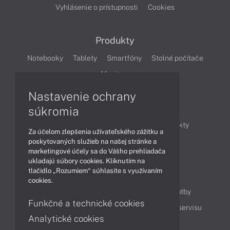
Vyhlásenie o prístupnosti
Cookies
Produkty
Notebooky
Tablety
Smartfóny
Stolné počítače
Monitory
Nastavenie ochrany
Články
súkromia
Obchodné informácie
Novinky
Produkty
Za účelom zlepšenia užívateľského zážitku a
Technológie
Videá
poskytovaných služieb na našej stránke a
marketingové účely sa do Vášho prehliadača
ukladajú súbory cookies. Kliknutím na
tlačidlo „Rozumiem“ súhlasíte s využívaním
Obsah
cookies.
Ako nakupovať
Možnosti doručenia a platby
Funkčné a technické cookies
Podpora a servis
Servisné služby
Cenník servisu
Analytické cookies