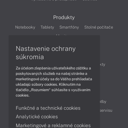
Produkty
Notebooky
Tablety
Smartfóny
Stolné počítače
Monitory
Nastavenie ochrany
Články
súkromia
Obchodné informácie
Novinky
Produkty
Za účelom zlepšenia užívateľského zážitku a
Technológie
Videá
poskytovaných služieb na našej stránke a
marketingové účely sa do Vášho prehliadača
ukladajú súbory cookies. Kliknutím na
tlačidlo „Rozumiem“ súhlasíte s využívaním
Obsah
cookies.
Ako nakupovať
Možnosti doručenia a platby
Funkčné a technické cookies
Podpora a servis
Servisné služby
Cenník servisu
Analytické cookies
Marketingové a reklamné cookies