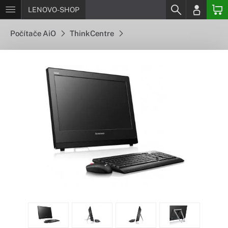
LENOVO-SHOP
Počítače AiO
ThinkCentre