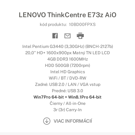
LENOVO ThinkCentre E73z AiO
kód produktu:
10BD00FPXS
Intel Pentium G3440 (3,30GHz) (BNCH-2127b)
20,0" HD+ 1600x900px Matný TN LED LCD
4GB DDR3 1600MHz
HDD 500GB (7200rpm)
Intel HD Graphics
WiFi / BT / DVD-RW
Zadné: USB 2.0 / LAN / VGA vstup
Predné: USB 3.0
Win7Pro 64-bit + Win8.1Pro 64-bit
Čierny / All-in-One
3r (3r) Carry-In
VIAC INFORMÁCIÍ