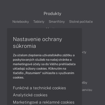
Produkty
Notebooky
Tablety
Smartfóny
Stolné počítače
Monitory
Nastavenie ochrany
Články
súkromia
Obchodné informácie
Novinky
Produkty
Za účelom zlepšenia užívateľského zážitku a
Technológie
Videá
poskytovaných služieb na našej stránke a
marketingové účely sa do Vášho prehliadača
ukladajú súbory cookies. Kliknutím na
tlačidlo „Rozumiem“ súhlasíte s využívaním
Obsah
cookies.
Ako nakupovať
Možnosti doručenia a platby
Funkčné a technické cookies
Podpora a servis
Servisné služby
Cenník servisu
Analytické cookies
Marketingové a reklamné cookies
Kontakty