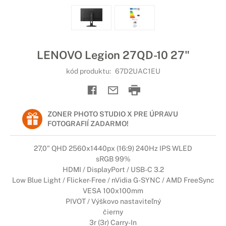
LENOVO Legion 27QD-10 27"
kód produktu:
67D2UAC1EU
ZONER PHOTO STUDIO X PRE ÚPRAVU
FOTOGRAFIÍ ZADARMO!
27,0" QHD 2560x1440px (16:9) 240Hz IPS WLED
sRGB 99%
HDMI / DisplayPort / USB-C 3.2
Low Blue Light / Flicker-Free / nVidia G-SYNC / AMD FreeSync
VESA 100x100mm
PIVOT / Výškovo nastaviteľný
čierny
3r (3r) Carry-In