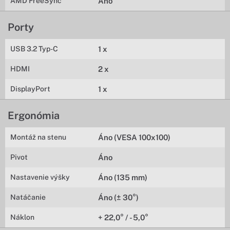
AMD FreeSync
Áno
Porty
USB 3.2 Typ-C
1 x
HDMI
2 x
DisplayPort
1 x
Ergonómia
Montáž na stenu
Áno (VESA 100x100)
Pivot
Áno
Nastavenie výšky
Áno (135 mm)
Natáčanie
Áno (± 30°)
Náklon
+ 22,0° / - 5,0°