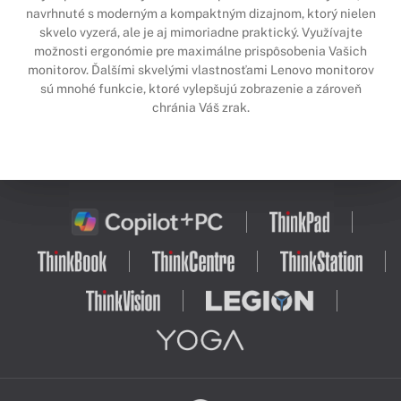
navrhnuté s moderným a kompaktným dizajnom, ktorý nielen
skvelo vyzerá, ale je aj mimoriadne praktický. Využívajte
možnosti ergonómie pre maximálne prispôsobenia Vašich
monitorov. Ďalšími skvelými vlastnosťami Lenovo monitorov
sú mnohé funkcie, ktoré vylepšujú zobrazenie a zároveň
chránia Váš zrak.