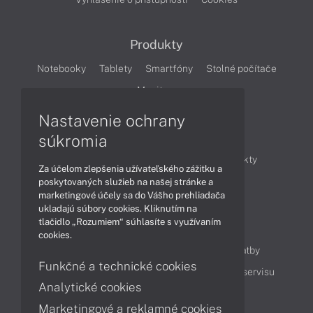
Produkty
Notebooky
Tablety
Smartfóny
Stolné počítače
Monitory
Nastavenie ochrany
Články
súkromia
Obchodné informácie
Novinky
Produkty
Za účelom zlepšenia užívateľského zážitku a
Technológie
Videá
poskytovaných služieb na našej stránke a
marketingové účely sa do Vášho prehliadača
ukladajú súbory cookies. Kliknutím na
tlačidlo „Rozumiem“ súhlasíte s využívaním
Obsah
cookies.
Ako nakupovať
Možnosti doručenia a platby
Funkčné a technické cookies
Podpora a servis
Servisné služby
Cenník servisu
Analytické cookies
Marketingové a reklamné cookies