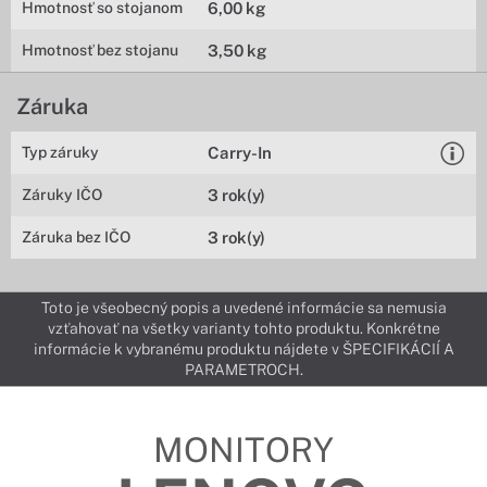
Hmotnosť so stojanom
6,00 kg
Hmotnosť bez stojanu
3,50 kg
Záruka
Typ záruky
Carry-In
Záruky IČO
3 rok(y)
Záruka bez IČO
3 rok(y)
Toto je všeobecný popis a uvedené informácie sa nemusia
vzťahovať na všetky varianty tohto produktu. Konkrétne
informácie k vybranému produktu nájdete v ŠPECIFIKÁCIÍ A
PARAMETROCH.
MONITORY