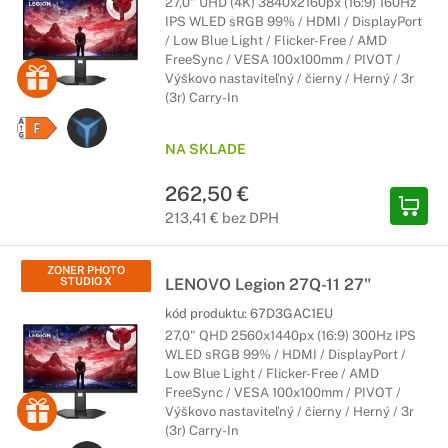
27,0" UHD (4K) 3840x2160px (16:9) 160Hz
IPS WLED sRGB 99% / HDMI / DisplayPort
/ Low Blue Light / Flicker-Free / AMD
FreeSync / VESA 100x100mm / PIVOT /
Výškovo nastaviteľný / čierny / Herný / 3r
(3r) Carry-In
NA SKLADE
262,50 €
213,41 € bez DPH
ZONER PHOTO
STUDIO X
LENOVO Legion 27Q-11 27"
kód produktu:
67D3GAC1EU
27,0" QHD 2560x1440px (16:9) 300Hz IPS
WLED sRGB 99% / HDMI / DisplayPort /
Low Blue Light / Flicker-Free / AMD
FreeSync / VESA 100x100mm / PIVOT /
Výškovo nastaviteľný / čierny / Herný / 3r
(3r) Carry-In