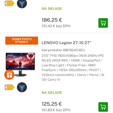
NA SKLADE
186,25 €
151,42 € bez DPH
ZONER PHOTO
STUDIO X
LENOVO Legion 27-10 27"
kód produktu:
68C5GAC4EU
27,0" FHD 1920x1080px (16:9) 240Hz IPS
WLED sRGB 99% / HDMI / DisplayPort /
Low Blue Light / Flicker-Free / AMD
FreeSync / VESA 100x100mm / PIVOT /
Výškovo nastaviteľný / čierny / Herný / 3r
(3r) Carry-In
NA SKLADE
125,25 €
101,83 € bez DPH