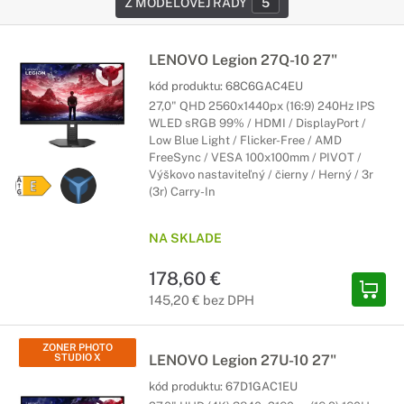
Z MODELOVEJ RADY
5
LENOVO Legion 27Q-10 27"
kód produktu:
68C6GAC4EU
27,0" QHD 2560x1440px (16:9) 240Hz IPS
WLED sRGB 99% / HDMI / DisplayPort /
Low Blue Light / Flicker-Free / AMD
FreeSync / VESA 100x100mm / PIVOT /
Výškovo nastaviteľný / čierny / Herný / 3r
(3r) Carry-In
NA SKLADE
178,60 €
145,20 € bez DPH
ZONER PHOTO
STUDIO X
LENOVO Legion 27U-10 27"
kód produktu:
67D1GAC1EU