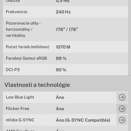
Odozva
0,5 ms
Frekvencia
240 Hz
Pozorovacie uhly -
horizontálny /
178° / 178°
vertikálny
Počet farieb (miliónov)
1070 M
Farebný Gamut sRGB
99 %
DCI-P3
90 %
Vlastnosti a technológie
Low Blue Light
Áno
Flicker-Free
Áno
nVidia G-SYNC
Áno (G-SYNC Compatible)