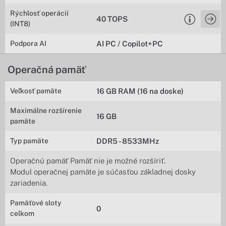
Rýchlosť operácií
40 TOPS
(INT8)
Podpora AI
AI PC / Copilot+PC
Operačná pamäť
Veľkosť pamäte
16 GB RAM (16 na doske)
Maximálne rozšírenie
16 GB
pamäte
Typ pamäte
DDR5 - 8533MHz
Operačnú pamäť Pamäť nie je možné rozšíriť.
Modul operačnej pamäte je súčasťou základnej dosky
zariadenia.
Pamäťové sloty
0
celkom