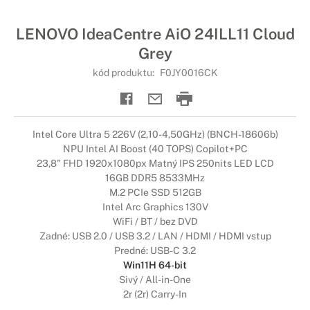
LENOVO IdeaCentre AiO 24ILL11 Cloud
Grey
kód produktu:
F0JY0016CK
Intel Core Ultra 5 226V (2,10-4,50GHz) (BNCH-18606b)
NPU Intel AI Boost (40 TOPS) Copilot+PC
23,8" FHD 1920x1080px Matný IPS 250nits LED LCD
16GB DDR5 8533MHz
M.2 PCIe SSD 512GB
Intel Arc Graphics 130V
WiFi / BT / bez DVD
Zadné: USB 2.0 / USB 3.2 / LAN / HDMI / HDMI vstup
Predné: USB-C 3.2
Win11H 64-bit
Sivý / All-in-One
2r (2r) Carry-In