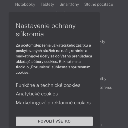
Notebooky
Tablety
Smartfóny
Stolné počítače
Monitory
Nastavenie ochrany
Články
súkromia
Obchodné informácie
Novinky
Produkty
Za účelom zlepšenia užívateľského zážitku a
Technológie
Videá
poskytovaných služieb na našej stránke a
marketingové účely sa do Vášho prehliadača
ukladajú súbory cookies. Kliknutím na
tlačidlo „Rozumiem“ súhlasíte s využívaním
Obsah
cookies.
Ako nakupovať
Možnosti doručenia a platby
Funkčné a technické cookies
Podpora a servis
Servisné služby
Cenník servisu
Analytické cookies
Marketingové a reklamné cookies
Kontakty
043 4224 771
Obchodné oddelenie
POVOLIŤ VŠETKO
Servisné oddelenie
Reklamácia tovaru