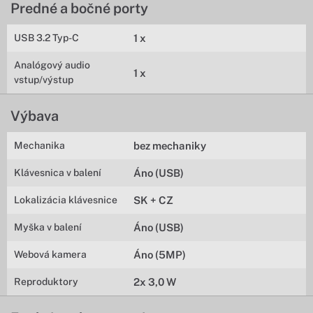
Predné a bočné porty
USB 3.2 Typ-C
1 x
Analógový audio
1 x
vstup/výstup
Výbava
Mechanika
bez mechaniky
Klávesnica v balení
Áno (USB)
Lokalizácia klávesnice
SK + CZ
Myška v balení
Áno (USB)
Webová kamera
Áno (5MP)
Reproduktory
2x 3,0 W