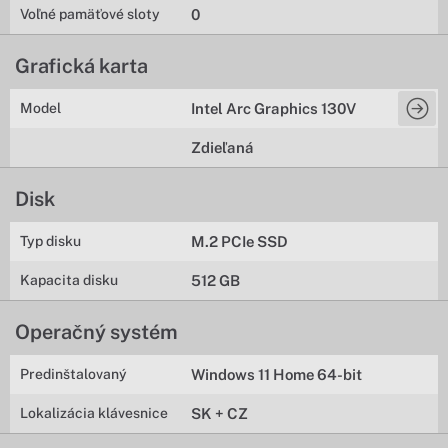
Voľné pamäťové sloty
0
Grafická karta
Model
Intel Arc Graphics 130V
Zdieľaná
Disk
Typ disku
M.2 PCIe SSD
Kapacita disku
512 GB
Operačný systém
Predinštalovaný
Windows 11 Home 64-bit
Lokalizácia klávesnice
SK + CZ