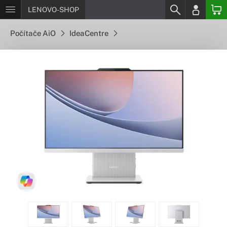
LENOVO-SHOP
Počítače AiO
IdeaCentre