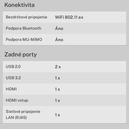
Konektivita
Bezdrôtové pripojenie
WiFi 802.11 ax
Podpora Bluetooth
Áno
Podpora MU-MIMO
Áno
Zadné porty
USB 2.0
2 x
USB 3.2
1 x
HDMI
1 x
HDMI vstup
1 x
Sieťové pripojenie
1 x
LAN (RJ45)