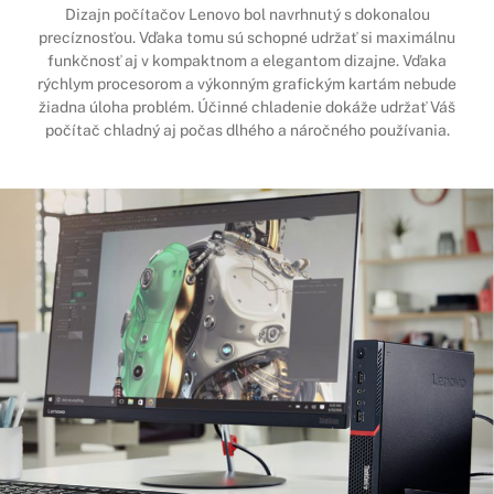
Dizajn počítačov Lenovo bol navrhnutý s dokonalou
precíznosťou. Vďaka tomu sú schopné udržať si maximálnu
funkčnosť aj v kompaktnom a elegantom dizajne. Vďaka
rýchlym procesorom a výkonným grafickým kartám nebude
žiadna úloha problém. Účinné chladenie dokáže udržať Váš
počítač chladný aj počas dlhého a náročného používania.