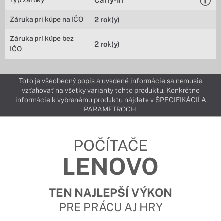
Typ záruky
Carry-In
Záruka pri kúpe na IČO
2 rok(y)
Záruka pri kúpe bez
2 rok(y)
IČO
Toto je všeobecný popis a uvedené informácie sa nemusia
vzťahovať na všetky varianty tohto produktu. Konkrétne
informácie k vybranému produktu nájdete v ŠPECIFIKÁCIÍ A
PARAMETROCH.
POČÍTAČE
LENOVO
TEN NAJLEPŠÍ VÝKON
PRE PRÁCU AJ HRY