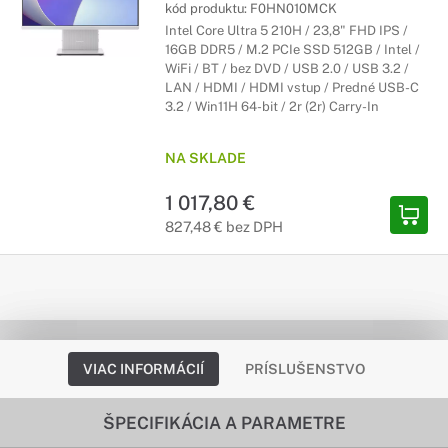
kód produktu:
F0HN010MCK
Intel Core Ultra 5 210H / 23,8" FHD IPS /
16GB DDR5 / M.2 PCIe SSD 512GB / Intel /
WiFi / BT / bez DVD / USB 2.0 / USB 3.2 /
LAN / HDMI / HDMI vstup / Predné USB-C
3.2 / Win11H 64-bit / 2r (2r) Carry-In
NA SKLADE
1 017,80 €
827,48 € bez DPH
VIAC INFORMÁCIÍ
PRÍSLUŠENSTVO
ŠPECIFIKÁCIA A PARAMETRE