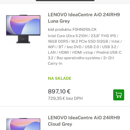
LENOVO IdeaCentre AiO 24IRH9
Luna Grey
kód produktu:
F0HN010LCK
Intel Core Ultra 5 210H / 23,8" FHD IPS /
16GB DDR5 / M.2 PCIe SSD 512GB / Intel /
WiFi / BT / bez DVD / USB 2.0 / USB 3.2 /
LAN / HDMI / HDMI vstup / Predné USB-C
3.2 / Bez operačného systému / 2r (2r)
Carry-In
NA SKLADE
897,10 €
729,35 € bez DPH
LENOVO IdeaCentre AiO 24IRH9
Cloud Grey