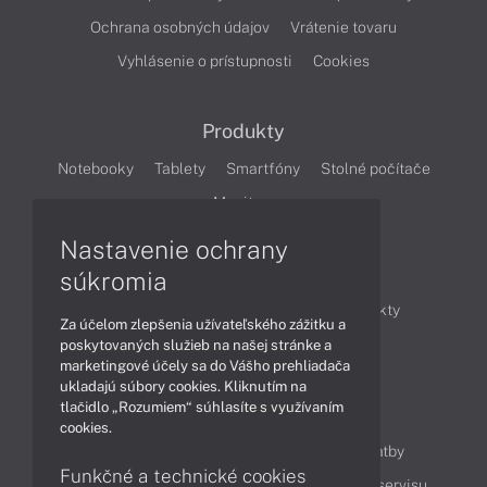
Ochrana osobných údajov
Vrátenie tovaru
Vyhlásenie o prístupnosti
Cookies
Produkty
Notebooky
Tablety
Smartfóny
Stolné počítače
Monitory
Nastavenie ochrany
Články
súkromia
Obchodné informácie
Novinky
Produkty
Za účelom zlepšenia užívateľského zážitku a
Technológie
Videá
poskytovaných služieb na našej stránke a
marketingové účely sa do Vášho prehliadača
ukladajú súbory cookies. Kliknutím na
tlačidlo „Rozumiem“ súhlasíte s využívaním
Obsah
cookies.
Ako nakupovať
Možnosti doručenia a platby
Funkčné a technické cookies
Podpora a servis
Servisné služby
Cenník servisu