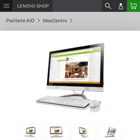
LENOVO-SHOP
Počítače AiO
IdeaCentre