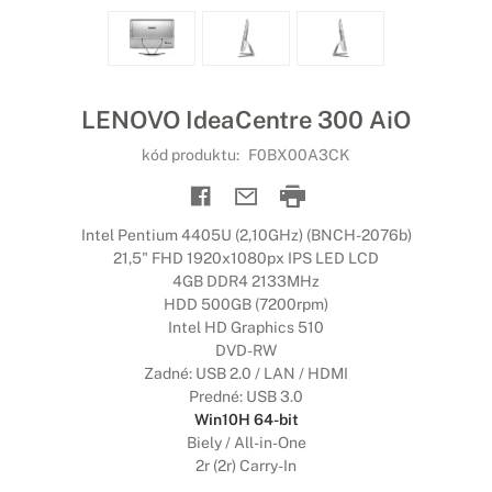
LENOVO IdeaCentre 300 AiO
kód produktu:
F0BX00A3CK
Intel Pentium 4405U (2,10GHz) (BNCH-2076b)
21,5" FHD 1920x1080px IPS LED LCD
4GB DDR4 2133MHz
HDD 500GB (7200rpm)
Intel HD Graphics 510
DVD-RW
Zadné: USB 2.0 / LAN / HDMI
Predné: USB 3.0
Win10H 64-bit
Biely / All-in-One
2r (2r) Carry-In