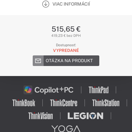
VIAC INFORMÁCIÍ
515,65 €
419,23 € bez DPH
Dostupnosť:
VYPREDANÉ
OTÁZKA NA PRODUKT