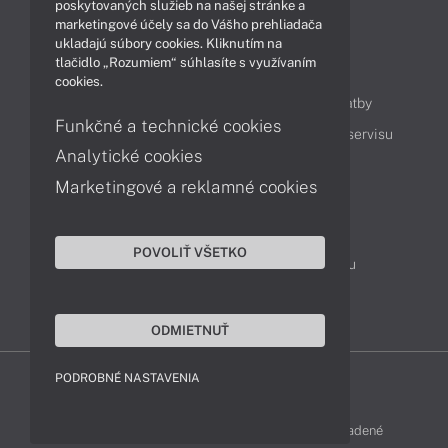
Technológie
Videá
poskytovaných služieb na našej stránke a
marketingové účely sa do Vášho prehliadača
ukladajú súbory cookies. Kliknutím na
tlačidlo „Rozumiem“ súhlasíte s využívaním
Obsah
cookies.
Ako nakupovať
Možnosti doručenia a platby
Funkčné a technické cookies
Podpora a servis
Servisné služby
Cenník servisu
Analytické cookies
Marketingové a reklamné cookies
Kontakty
043 4224 771
Obchodné oddelenie
POVOLIŤ VŠETKO
Servisné oddelenie
Reklamácia tovaru
TeamViewer (vzdialená podpora)
ODMIETNUŤ
PODROBNÉ NASTAVENIA
LENOVO-SHOP © 2013 - 2026 Všetky práva vyhradené