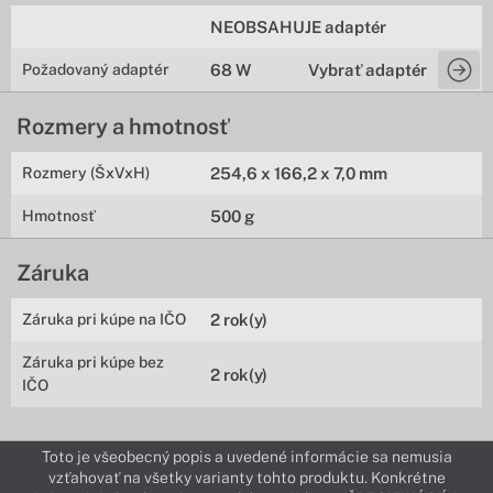
NEOBSAHUJE adaptér
Požadovaný adaptér
68 W
Vybrať adaptér
Rozmery a hmotnosť
Rozmery (ŠxVxH)
254,6 x 166,2 x 7,0 mm
Hmotnosť
500 g
Záruka
Záruka pri kúpe na IČO
2 rok(y)
Záruka pri kúpe bez
2 rok(y)
IČO
Toto je všeobecný popis a uvedené informácie sa nemusia
vzťahovať na všetky varianty tohto produktu. Konkrétne