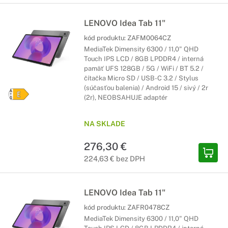
LENOVO Idea Tab 11"
kód produktu:
ZAFM0064CZ
MediaTek Dimensity 6300 / 11,0" QHD
Touch IPS LCD / 8GB LPDDR4 / interná
pamäť UFS 128GB / 5G / WiFi / BT 5.2 /
čítačka Micro SD / USB-C 3.2 / Stylus
(súčasťou balenia) / Android 15 / sivý / 2r
(2r), NEOBSAHUJE adaptér
NA SKLADE
276,30 €
224,63 € bez DPH
LENOVO Idea Tab 11"
kód produktu:
ZAFR0478CZ
MediaTek Dimensity 6300 / 11,0" QHD