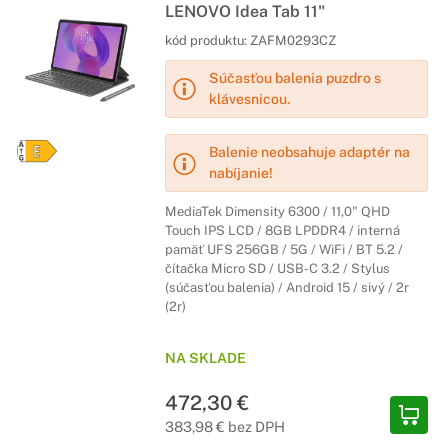
LENOVO Idea Tab 11"
kód produktu:
ZAFM0293CZ
Súčasťou balenia puzdro s
klávesnicou.
Balenie neobsahuje adaptér na
nabíjanie!
MediaTek Dimensity 6300 / 11,0" QHD
Touch IPS LCD / 8GB LPDDR4 / interná
pamäť UFS 256GB / 5G / WiFi / BT 5.2 /
čítačka Micro SD / USB-C 3.2 / Stylus
(súčasťou balenia) / Android 15 / sivý / 2r
(2r)
NA SKLADE
472,30 €
383,98 € bez DPH