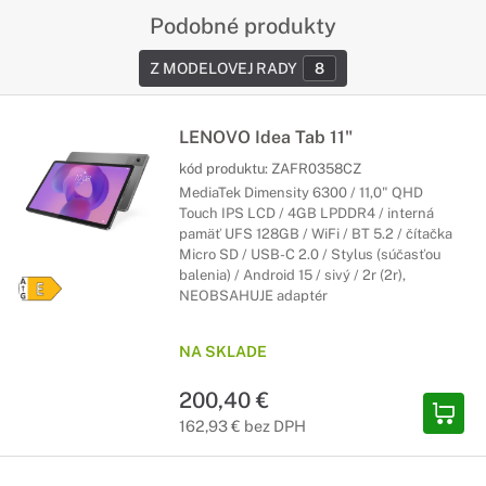
Podobné produkty
Z MODELOVEJ RADY
8
LENOVO Idea Tab 11"
kód produktu:
ZAFR0358CZ
MediaTek Dimensity 6300 / 11,0" QHD
Touch IPS LCD / 4GB LPDDR4 / interná
pamäť UFS 128GB / WiFi / BT 5.2 / čítačka
Micro SD / USB-C 2.0 / Stylus (súčasťou
balenia) / Android 15 / sivý / 2r (2r),
NEOBSAHUJE adaptér
NA SKLADE
200,40 €
162,93 € bez DPH