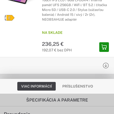
Touch IPS LCD / 8GB LPDDR4 / interná
pamäť UFS 256GB / WiFi / BT 5.2 / čítačka
Micro SD / USB-C 2.0 / Stylus (súčasťou
balenia) / Android 15 / sivý / 2r (2r),
NEOBSAHUJE adaptér
NA SKLADE
236,25 €
192,07 € bez DPH
VIAC INFORMÁCIÍ
PRÍSLUŠENSTVO
ŠPECIFIKÁCIA A PARAMETRE