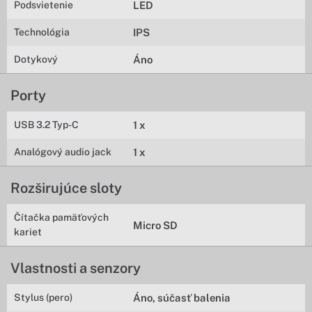
Podsvietenie
LED
Technológia
IPS
Dotykový
Áno
Porty
USB 3.2 Typ-C
1 x
Analógový audio jack
1 x
Rozširujúce sloty
Čítačka pamäťových
Micro SD
kariet
Vlastnosti a senzory
Stylus (pero)
Áno, súčasť balenia