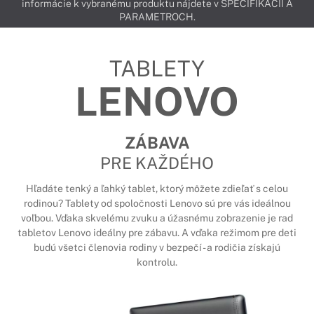
informácie k vybranému produktu nájdete v ŠPECIFIKÁCIÍ A
PARAMETROCH.
TABLETY
LENOVO
ZÁBAVA
PRE KAŽDÉHO
Hľadáte tenký a ľahký tablet, ktorý môžete zdieľať s celou
rodinou? Tablety od spoločnosti Lenovo sú pre vás ideálnou
voľbou. Vďaka skvelému zvuku a úžasnému zobrazenie je rad
tabletov Lenovo ideálny pre zábavu. A vďaka režimom pre deti
budú všetci členovia rodiny v bezpečí - a rodičia získajú
kontrolu.