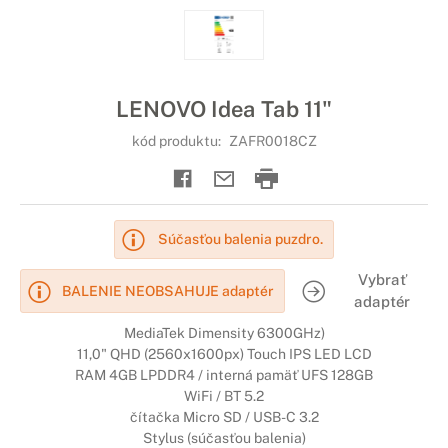
LENOVO Idea Tab 11"
kód produktu:
ZAFR0018CZ
Súčasťou balenia puzdro.
Vybrať
BALENIE NEOBSAHUJE adaptér
adaptér
MediaTek Dimensity 6300GHz)
11,0" QHD (2560x1600px) Touch IPS LED LCD
RAM 4GB LPDDR4 / interná pamäť UFS 128GB
WiFi / BT 5.2
čítačka Micro SD / USB-C 3.2
Stylus (súčasťou balenia)