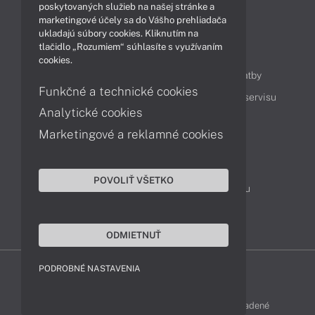
Technológie
Videá
poskytovaných služieb na našej stránke a
marketingové účely sa do Vášho prehliadača
ukladajú súbory cookies. Kliknutím na
tlačidlo „Rozumiem“ súhlasíte s využívaním
Obsah
cookies.
Ako nakupovať
Možnosti doručenia a platby
Funkčné a technické cookies
Podpora a servis
Servisné služby
Cenník servisu
Analytické cookies
Marketingové a reklamné cookies
Kontakty
043 4224 771
Obchodné oddelenie
POVOLIŤ VŠETKO
Servisné oddelenie
Reklamácia tovaru
TeamViewer (vzdialená podpora)
ODMIETNUŤ
PODROBNÉ NASTAVENIA
LENOVO-SHOP © 2013 - 2026 Všetky práva vyhradené