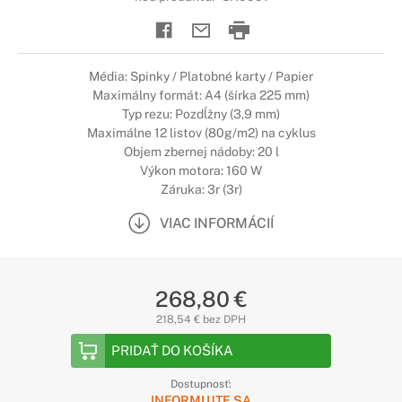
Média: Spinky / Platobné karty / Papier
Maximálny formát: A4 (šírka 225 mm)
Typ rezu: Pozdĺžny (3,9 mm)
Maximálne 12 listov (80g/m2) na cyklus
Objem zbernej nádoby: 20 l
Výkon motora: 160 W
Záruka: 3r (3r)
VIAC INFORMÁCIÍ
268,80 €
218,54 € bez DPH
PRIDAŤ DO KOŠÍKA
Dostupnosť:
INFORMUJTE SA