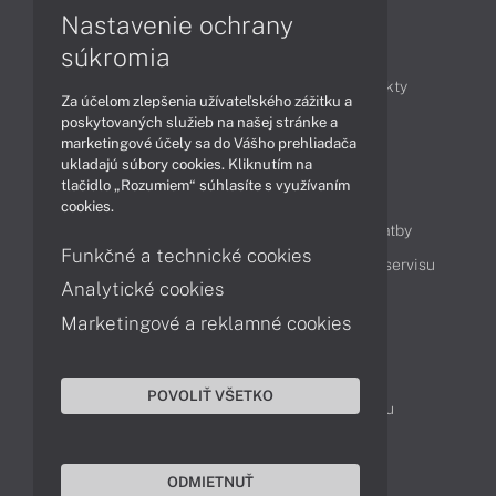
Nastavenie ochrany
Články
súkromia
Obchodné informácie
Novinky
Produkty
Za účelom zlepšenia užívateľského zážitku a
Technológie
Videá
poskytovaných služieb na našej stránke a
marketingové účely sa do Vášho prehliadača
ukladajú súbory cookies. Kliknutím na
tlačidlo „Rozumiem“ súhlasíte s využívaním
Obsah
cookies.
Ako nakupovať
Možnosti doručenia a platby
Funkčné a technické cookies
Podpora a servis
Servisné služby
Cenník servisu
Analytické cookies
Marketingové a reklamné cookies
Kontakty
043 4224 771
Obchodné oddelenie
POVOLIŤ VŠETKO
Servisné oddelenie
Reklamácia tovaru
TeamViewer (vzdialená podpora)
ODMIETNUŤ