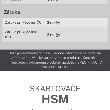
Záruka
Záruka pri kúpe na IČO
3 rok(y)
Záruka pri kúpe bez
3 rok(y)
IČO
Toto je všeobecný popis a uvedené informácie sa nemusia
vzťahovať na všetky varianty tohto produktu. Konkrétne
informácie k vybranému produktu nájdete v ŠPECIFIKÁCIÍ A
PARAMETROCH.
SKARTOVAČE
HSM