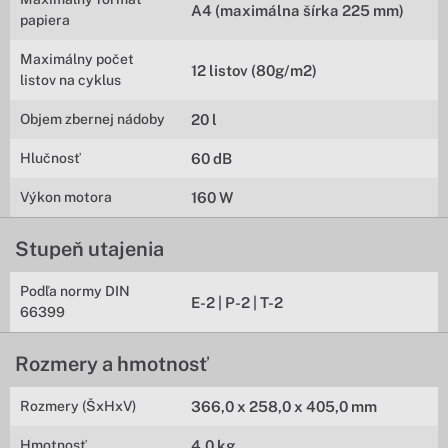
A4 (maximálna šírka 225 mm)
papiera
Maximálny počet
12 listov (80g/m2)
listov na cyklus
Objem zbernej nádoby
20 l
Hlučnosť
60 dB
Výkon motora
160 W
Stupeň utajenia
Podľa normy DIN
E-2 | P-2 | T-2
66399
Rozmery a hmotnosť
Rozmery (ŠxHxV)
366,0 x 258,0 x 405,0 mm
Hmotnosť
4,0 kg