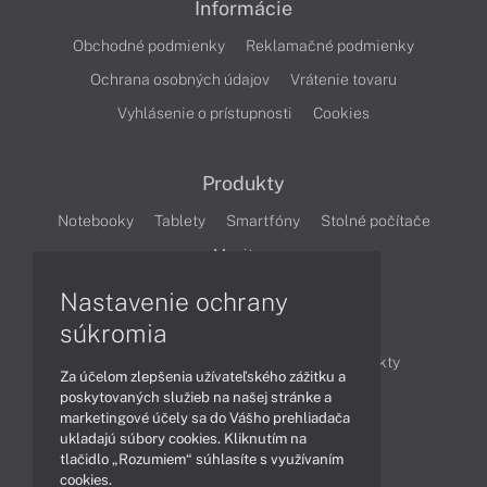
Informácie
Obchodné podmienky
Reklamačné podmienky
Ochrana osobných údajov
Vrátenie tovaru
Vyhlásenie o prístupnosti
Cookies
Produkty
Notebooky
Tablety
Smartfóny
Stolné počítače
Monitory
Nastavenie ochrany
Články
súkromia
Obchodné informácie
Novinky
Produkty
Za účelom zlepšenia užívateľského zážitku a
Technológie
Videá
poskytovaných služieb na našej stránke a
marketingové účely sa do Vášho prehliadača
ukladajú súbory cookies. Kliknutím na
tlačidlo „Rozumiem“ súhlasíte s využívaním
Obsah
cookies.