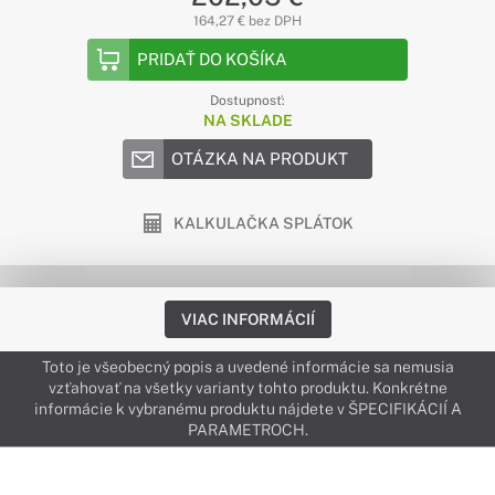
164,27 € bez DPH
PRIDAŤ DO KOŠÍKA
Dostupnosť:
NA SKLADE
OTÁZKA NA PRODUKT
KALKULAČKA SPLÁTOK
VIAC INFORMÁCIÍ
Toto je všeobecný popis a uvedené informácie sa nemusia
vzťahovať na všetky varianty tohto produktu. Konkrétne
informácie k vybranému produktu nájdete v ŠPECIFIKÁCIÍ A
PARAMETROCH.