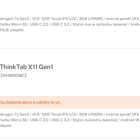
ragon 7s Gen3 / 10,9" QHD Touch IPS LCD / 8GB LPDDR5 / interná pamäť UFS 
čítačka Micro SD / USB-C 2.0 / USB-C 3.2 / Stylus (nie je súčasťou balenia) / Andro
AHUJE adaptér
hinkTab X11 Gen1
ZAHM0018CZ
ou balenia pero a odolný kryt.
ragon 7s Gen3 / 10,9" QHD Touch IPS LCD / 8GB LPDDR5 / interná pamäť UFS 
čítačka Micro SD / USB-C 2.0 / USB-C 3.2 / Stylus (súčasťou balenia) / Android 16 / 
daptér