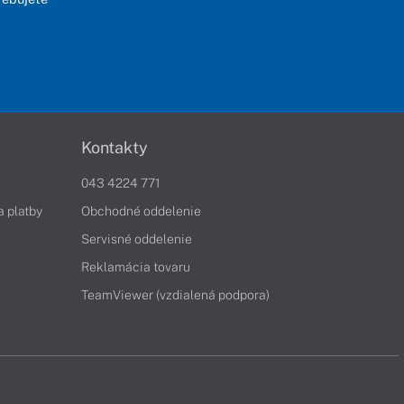
Kontakty
043 4224 771
a platby
Obchodné oddelenie
Servisné oddelenie
Reklamácia tovaru
TeamViewer (vzdialená podpora)