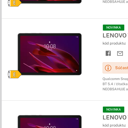
NEOBSAHUJE a
NOVINKA
LENOVO T
kód produktu:
Súčasť
Qualcomm Snapd
BT 5.4 / čítačka
NEOBSAHUJE a
NOVINKA
LENOVO T
kód produktu: