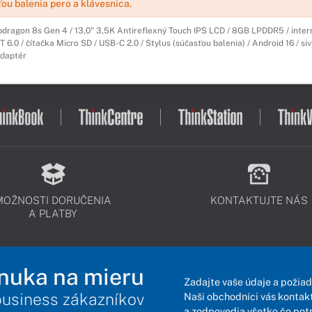
ou balenia pero a klávesnica.
ragon 8s Gen 4 / 13,0" 3,5K Antireflexný Touch IPS LCD / 8GB LPDDR5 / inte
T 6.0 / čítačka Micro SD / USB-C 2.0 / Stylus (súčasťou balenia) / Android 16 / sivý 
daptér
MOŽNOSTI DORUČENIA
KONTAKTUJTE NÁS
A PLATBY
nuka na mieru
Zadajte vaše údaje a požiad
business zákazníkov
Naši obchodníci vás kontakt
a zodpovedia všetko čo pot