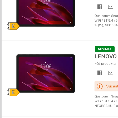
Qualcomm Snapd
WiFi / BT 5.4 / 
1r (2r), NEOBS
NOVINKA
LENOVO T
kód produktu:
Súčasť
Qualcomm Snapd
WiFi / BT 5.4 / 
NEOBSAHUJE a