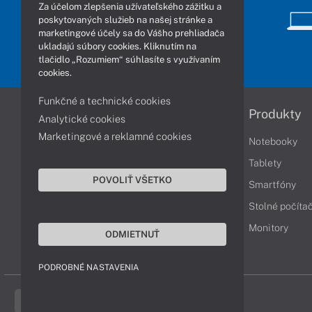
Za účelom zlepšenia užívateľského zážitku a
poskytovaných služieb na našej stránke a
marketingové účely sa do Vášho prehliadača
ukladajú súbory cookies. Kliknutím na
tlačidlo „Rozumiem“ súhlasíte s využívaním
cookies.
Funkčné a technické cookies
Informácie
Produkty
Analytické cookies
Marketingové a reklamné cookies
Obchodné podmienky
Notebooky
Reklamačné podmienky
Tablety
POVOLIŤ VŠETKO
Ochrana osobných údajov
Smartfóny
Vrátenie tovaru
Stolné počíta
Vyhlásenie o prístupnosti
Monitory
ODMIETNUŤ
Cookies
PODROBNÉ NASTAVENIA