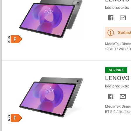
kód produktu:
Súčasť
MediaTek Dimens
128GB / WiFi / B
NOVINKA
LENOVO 
kód produktu:
MediaTek Dimens
BT 5.2 / čítačka