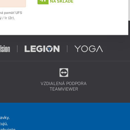
NA SKLADE
rná pamäť UFS
/ 1r (2r),
VZDIALENÁ PODPORA
TEAMVIEWER
avky.
ujú,
rebujete