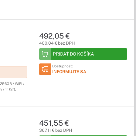
492,05 €
400,04 € bez DPH
PRIDAŤ DO KOŠÍKA
Dostupnosť:
INFORMUJTE SA
256GB / WiFi /
/ 1r (2r),
451,55 €
367,11 € bez DPH