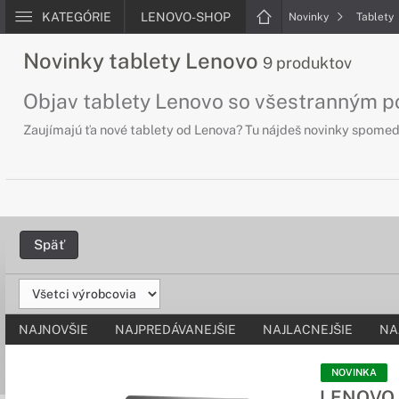
KATEGÓRIE
LENOVO-SHOP
Novinky
Tablety
Novinky tablety Lenovo
9 produktov
Objav tablety Lenovo so všestranným p
Zaujímajú ťa nové tablety od Lenova? Tu nájdeš novinky spomedz
Späť
NAJNOVŠIE
NAJPREDÁVANEJŠIE
NAJLACNEJŠIE
NA
NOVINKA
LENOVO I