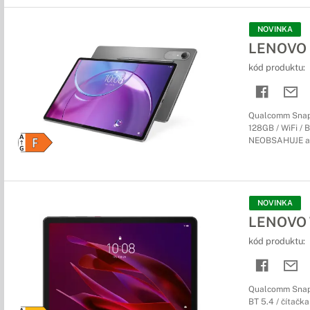
NOVINKA
LENOVO I
kód produktu:
Qualcomm Snapd
128GB / WiFi / B
NEOBSAHUJE a
NOVINKA
LENOVO T
kód produktu:
Qualcomm Snapd
BT 5.4 / čítačka