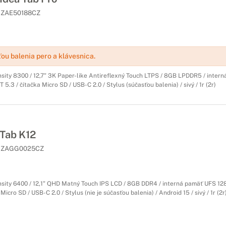
ZAE50188CZ
ou balenia pero a klávesnica.
ity 8300 / 12,7" 3K Paper-like Antireflexný Touch LTPS / 8GB LPDDR5 / inter
T 5.3 / čítačka Micro SD / USB-C 2.0 / Stylus (súčasťou balenia) / sivý / 1r (2r)
Tab K12
ZAGG0025CZ
ity 6400 / 12,1" QHD Matný Touch IPS LCD / 8GB DDR4 / interná pamäť UFS 128G
 Micro SD / USB-C 2.0 / Stylus (nie je súčasťou balenia) / Android 15 / sivý / 1r (2r