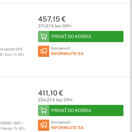
457,15 €
371,67 € bez DPH
PRIDAŤ DO KOŠÍKA
Dostupnosť:
rná pamäť UFS
INFORMUJTE SA
 sivý / 1r (2r),
411,10 €
334,23 € bez DPH
PRIDAŤ DO KOŠÍKA
Dostupnosť:
28GB / WiFi /
INFORMUJTE SA
čierny / 1r (2r),