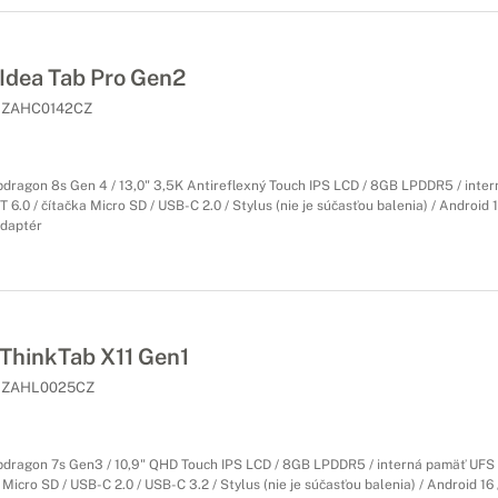
dea Tab Pro Gen2
ZAHC0142CZ
ragon 8s Gen 4 / 13,0" 3,5K Antireflexný Touch IPS LCD / 8GB LPDDR5 / inte
T 6.0 / čítačka Micro SD / USB-C 2.0 / Stylus (nie je súčasťou balenia) / Android 16 /
daptér
hinkTab X11 Gen1
ZAHL0025CZ
ragon 7s Gen3 / 10,9" QHD Touch IPS LCD / 8GB LPDDR5 / interná pamäť UFS 1
 Micro SD / USB-C 2.0 / USB-C 3.2 / Stylus (nie je súčasťou balenia) / Android 16 / 