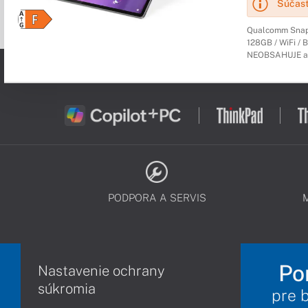
Súčasť
Qualcomm Snapd
128GB / WiFi / B
NEOBSAHUJE a
PODPORA A SERVIS
Po
Nastavenie ochrany
súkromia
pre 