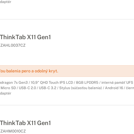
daptér
hinkTab X11 Gen1
ZAHL0037CZ
ou balenia pero a odolný kryt.
ragon 7s Gen3 / 10,9" QHD Touch IPS LCD / 8GB LPDDR5 / interná pamäť UFS 
 Micro SD / USB-C 2.0 / USB-C 3.2 / Stylus (súčasťou balenia) / Android 16 / čierny 
daptér
hinkTab X11 Gen1
ZAHM0010CZ