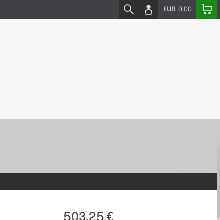
EUR
0,00
503,25 €