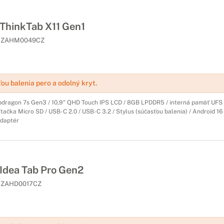
hinkTab X11 Gen1
ZAHM0049CZ
ou balenia pero a odolný kryt.
ragon 7s Gen3 / 10,9" QHD Touch IPS LCD / 8GB LPDDR5 / interná pamäť UFS 
čítačka Micro SD / USB-C 2.0 / USB-C 3.2 / Stylus (súčasťou balenia) / Android 16 / 
daptér
dea Tab Pro Gen2
ZAHD0017CZ