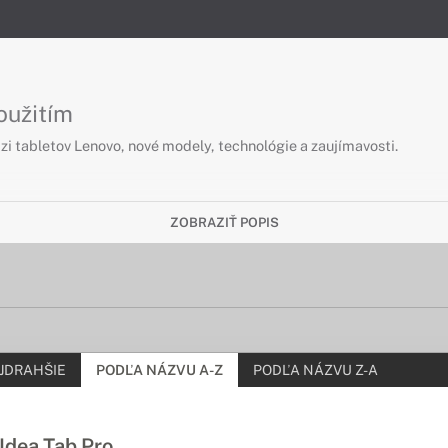
oužitím
i tabletov Lenovo, nové modely, technológie a zaujímavosti.
ZOBRAZIŤ POPIS
JDRAHŠIE
PODĽA NÁZVU A-Z
PODĽA NÁZVU Z-A
dea Tab Pro