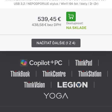
USB 3.2 / NEPODPORUJE stylus / Win11 64-bit / biely / 2r (2r)
539,45 €
Dostupnosť:
438,58 € bez DPH
NA SKLADE
NAČÍTAŤ ĎALŠIE (1 Z 4)