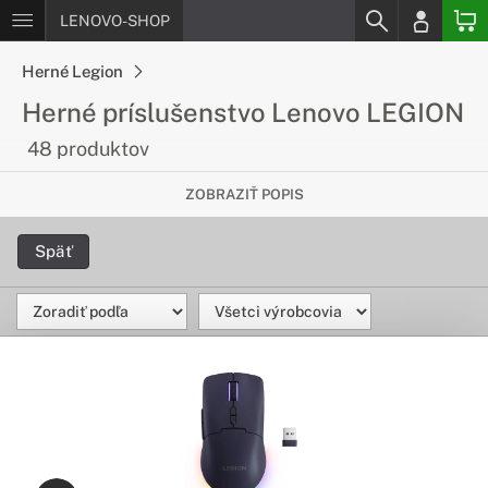
LENOVO-SHOP
Herné Legion
Herné príslušenstvo Lenovo LEGION
48 produktov
Kvalitné doplnky pre každého hráča
ZOBRAZIŤ POPIS
Potrebuješ vylepšiť svoje hranie? Vyber si z kvalitného
Späť
herného príslušenstva od spoločnosti Lenovo, ktoré posunie
tvoje hranie na celkom novú úroveň.