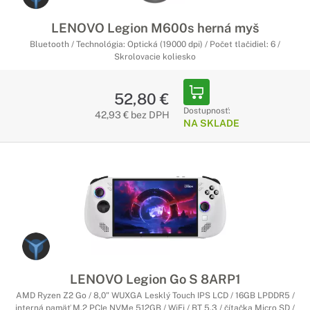
LENOVO Legion M600s herná myš
Bluetooth / Technológia: Optická (19000 dpi) / Počet tlačidiel: 6 /
Skrolovacie koliesko
52,80 €
Dostupnosť:
42,93 € bez DPH
NA SKLADE
LENOVO Legion Go S 8ARP1
AMD Ryzen Z2 Go / 8,0" WUXGA Lesklý Touch IPS LCD / 16GB LPDDR5 /
interná pamäť M.2 PCIe NVMe 512GB / WiFi / BT 5.3 / čítačka Micro SD /