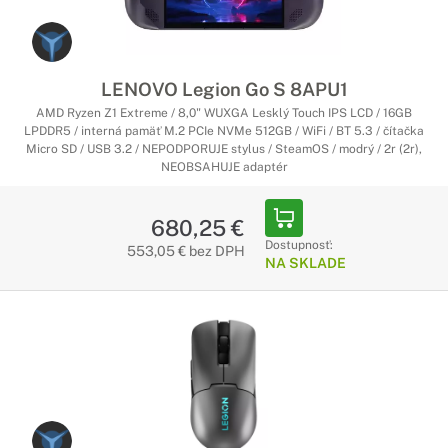
LENOVO Legion Go S 8APU1
AMD Ryzen Z1 Extreme / 8,0" WUXGA Lesklý Touch IPS LCD / 16GB
LPDDR5 / interná pamäť M.2 PCIe NVMe 512GB / WiFi / BT 5.3 / čítačka
Micro SD / USB 3.2 / NEPODPORUJE stylus / SteamOS / modrý / 2r (2r),
NEOBSAHUJE adaptér
680,25 €
Dostupnosť:
553,05 € bez DPH
NA SKLADE