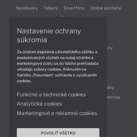
Notebooky
Tablety
Smartfóny
Stolné počítače
Monitory
Nastavenie ochrany
Články
súkromia
Obchodné informácie
Novinky
Produkty
Za účelom zlepšenia užívateľského zážitku a
Technológie
Videá
poskytovaných služieb na našej stránke a
marketingové účely sa do Vášho prehliadača
ukladajú súbory cookies. Kliknutím na
tlačidlo „Rozumiem“ súhlasíte s využívaním
Obsah
cookies.
Ako nakupovať
Možnosti doručenia a platby
Funkčné a technické cookies
Podpora a servis
Servisné služby
Cenník servisu
Analytické cookies
Marketingové a reklamné cookies
Kontakty
043 4224 771
Obchodné oddelenie
POVOLIŤ VŠETKO
Servisné oddelenie
Reklamácia tovaru