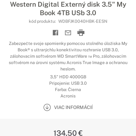
Western Digital Externý disk 3.5" My
Book 4TB USb 3.0
kód produktu:
WDBFJK0040HBK-EESN
Zabezpečte svoje spomienky pomocou stolného úložiska My
Book® s ultrarýchlu konektivitou rozhranie USB 3.0,
zálohovacím softvérom WD SmartWare ™ Pro, zálohovacím
softvérom na úrovni systému Acronis True Image a ochranou
heslom.
3,5" HDD 4000GB
Pripojenie: USB 3.0
Farba: Čierna
Acronis
VIAC INFORMÁCIÍ
134,50 €