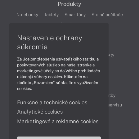
Produkty
Notebooky
Tablety
Smartfóny
Stolné počítače
Monitory
Nastavenie ochrany
Články
súkromia
Obchodné informácie
Novinky
Produkty
Za účelom zlepšenia užívateľského zážitku a
Technológie
Videá
poskytovaných služieb na našej stránke a
marketingové účely sa do Vášho prehliadača
ukladajú súbory cookies. Kliknutím na
tlačidlo „Rozumiem“ súhlasíte s využívaním
Obsah
cookies.
Ako nakupovať
Možnosti doručenia a platby
Funkčné a technické cookies
Podpora a servis
Servisné služby
Cenník servisu
Analytické cookies
Marketingové a reklamné cookies
Kontakty
043 4224 771
Obchodné oddelenie