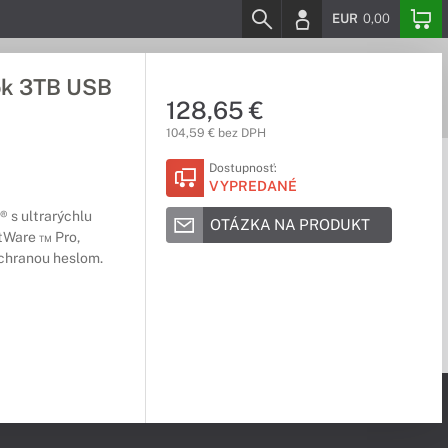
EUR
0,00
ook 3TB USB
128,65 €
104,59 € bez DPH
Dostupnosť:
VYPREDANÉ
 s ultrarýchlu
OTÁZKA NA PRODUKT
tWare ™ Pro,
chranou heslom.