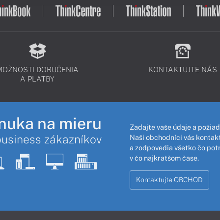
MOŽNOSTI DORUČENIA
KONTAKTUJTE NÁS
A PLATBY
nuka na mieru
Zadajte vaše údaje a požiad
business zákazníkov
Naši obchodníci vás kontakt
a zodpovedia všetko čo pot
v čo najkratšom čase.
Kontaktujte OBCHOD