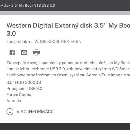
rný disk 3.5" My Book 3TB USB 3.0
Western Digital Externý disk 3.5" My B
3.0
kód produktu:
WDBFJK0030HBK-EESN
Zabezpečte svoje spomienky pomocou stolného úložiska My Book®
konektivitou rozhranie USB 3.0, zálohovacím softvérom WD Smar
zálohovacím softvérom na úrovni systému Acronis True Image a o
3,5" HDD 3000GB
Pripojenie: USB 3.0
Farba: Čierna
Acronis
VIAC INFORMÁCIÍ