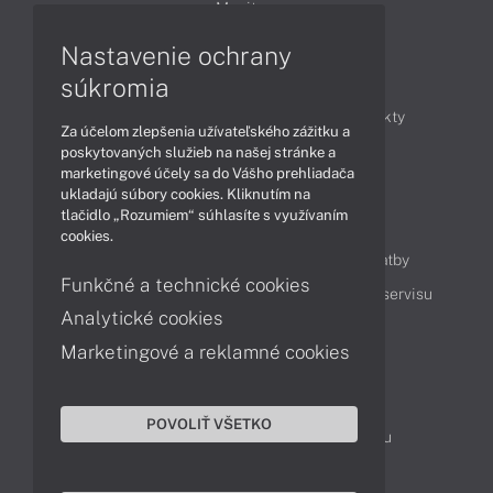
Monitory
Nastavenie ochrany
Články
súkromia
Obchodné informácie
Novinky
Produkty
Za účelom zlepšenia užívateľského zážitku a
Technológie
Videá
poskytovaných služieb na našej stránke a
marketingové účely sa do Vášho prehliadača
ukladajú súbory cookies. Kliknutím na
tlačidlo „Rozumiem“ súhlasíte s využívaním
Obsah
cookies.
Ako nakupovať
Možnosti doručenia a platby
Funkčné a technické cookies
Podpora a servis
Servisné služby
Cenník servisu
Analytické cookies
Marketingové a reklamné cookies
Kontakty
043 4224 771
Obchodné oddelenie
POVOLIŤ VŠETKO
Servisné oddelenie
Reklamácia tovaru
TeamViewer (vzdialená podpora)