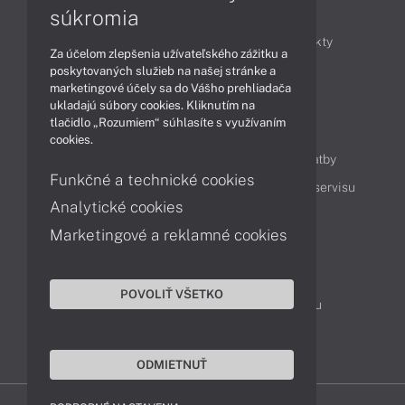
Články
súkromia
Obchodné informácie
Novinky
Produkty
Za účelom zlepšenia užívateľského zážitku a
Technológie
Videá
poskytovaných služieb na našej stránke a
marketingové účely sa do Vášho prehliadača
ukladajú súbory cookies. Kliknutím na
tlačidlo „Rozumiem“ súhlasíte s využívaním
Obsah
cookies.
Ako nakupovať
Možnosti doručenia a platby
Funkčné a technické cookies
Podpora a servis
Servisné služby
Cenník servisu
Analytické cookies
Marketingové a reklamné cookies
Kontakty
043 4224 771
Obchodné oddelenie
POVOLIŤ VŠETKO
Servisné oddelenie
Reklamácia tovaru
TeamViewer (vzdialená podpora)
ODMIETNUŤ