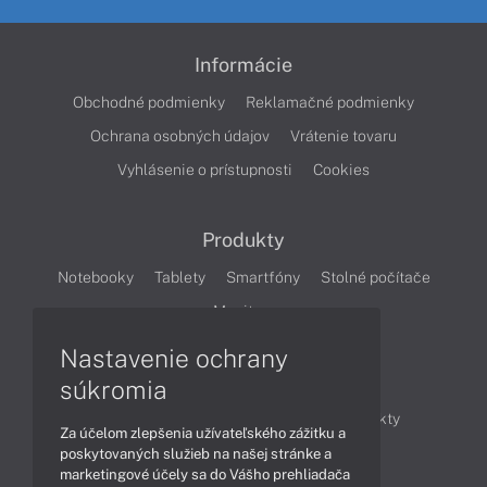
Informácie
Obchodné podmienky
Reklamačné podmienky
Ochrana osobných údajov
Vrátenie tovaru
Vyhlásenie o prístupnosti
Cookies
Produkty
Notebooky
Tablety
Smartfóny
Stolné počítače
Monitory
Nastavenie ochrany
Články
súkromia
Obchodné informácie
Novinky
Produkty
Za účelom zlepšenia užívateľského zážitku a
Technológie
Videá
poskytovaných služieb na našej stránke a
marketingové účely sa do Vášho prehliadača